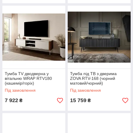
Тумба TV дводверна у
Тумба під ТВ з дверима
вітальню WRAP RTV180
ZOVA RTV-168 (чорний
(кашемір/горіх)
матовий/чорний)
Під замовлення
Під замовлення
7 922
15 759
₴
₴