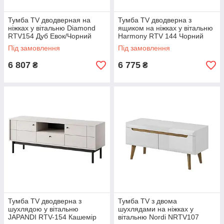
Тумба TV дводверная на
Тумба TV дводверна з
ніжках у вітальню Diamond
ящиком на ніжках у вітальню
RTV154 Дуб Евок/Чорний
Harmony RTV 144 Чорний
Meble Piaski
Графіт/ Мрамур чорний
Під замовлення
Під замовлення
6 807
6 775
₴
₴
Тумба TV дводверна з
Тумба TV з двома
шухлядою у вітальню
шухлядами на ніжках у
JAPANDI RTV-154 Кашемір
вітальню Nordi NRTV107