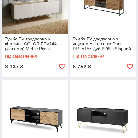
Тумба TV тридверна у
Тумба TV дводверна з
вітальню COLOR RTV144
ящиком у вітальню Dark
(кашемір) Meble Piaski
DRTV153 Дуб Ріббек/Чорний
камінь Meble Piaski
Під замовлення
Під замовлення
8 137
8 752
₴
₴