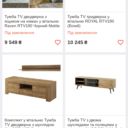
Тумба TV дводверна з
Тумба TV тридверна у
ящиком на ніжках у вітальню
вітальню ROYAL RTV180
Raven RTV180 Чорний Meble
(Білий)
Piaski
Під замовлення
Під замовлення
9 549
10 245
₴
₴
Комплект у вітальню Тумба
Тумба TV з двома
TV дводверна з шухлядою
шухлядами та полицями у