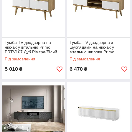
Тумба TV дводверна на
Тумба TV дводверна з
ніжках у вітальню Primo
шухлядами на ніжках у
PRTV107 Дуб Рів'єра/Білий
вітальню широка Primo
Meble Piaski
PRTV160 Дуб Рів'єра/Білий
Під замовлення
Під замовлення
Meble Piaski
5 010
6 470
₴
₴