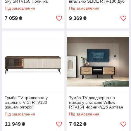
Sky SRTV155 Поличка
вітальню SLIDE RTV-180 Дуб
настінна P155 Дуб Рів'єра
золотий
Під замовлення
Під замовлення
Meble Piaski
7 059
9 369
₴
₴
Тумба TV тридверна у
Тумба TV дводверна на
вітальню VICI RTV180
ніжках у вітальню Willow
(кашемір/горіх)
RTV154 Чорний/Дуб Артізан
Meble Piaski
Під замовлення
Під замовлення
11 949
7 622
₴
₴