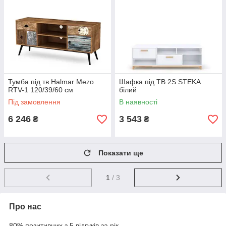
Тумба під тв Halmar Mezo
Шафка під ТВ 2S STEKA
RTV-1 120/39/60 см
білий
Під замовлення
В наявності
6 246
3 543
₴
₴
Показати ще
1
/ 3
Про нас
80% позитивних з 5 відгуків за рік