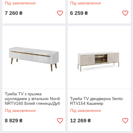
Білий глянець/Дуб Рів'єра
Під замовлення
Під замовлення
Meble Piaski
7 260
6 259
₴
₴
Тумба TV з трьома
шухлядами у вітальню Nordi
Тумба TV дводверна Sento
NRTV160 Білий глянець/Дуб
RTV154 Кашемір
Рів'єра Meble Piaski
Під замовлення
Під замовлення
8 829
12 269
₴
₴