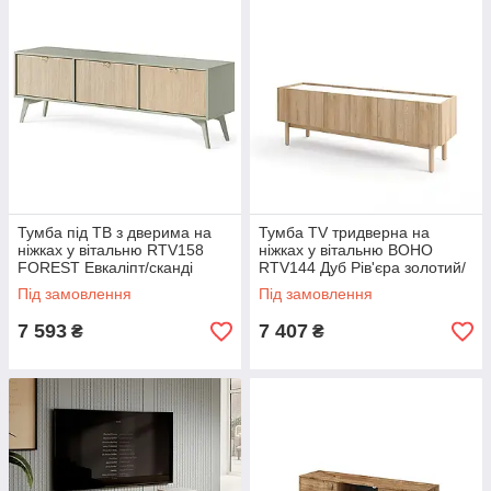
Тумба під ТВ з дверима на
Тумба TV тридверна на
ніжках у вітальню RTV158
ніжках у вітальню BOHO
FOREST Евкаліпт/сканді
RTV144 Дуб Рів'єра золотий/
ялинка Meble Piaski
Мрамур Б'янка Meble Piaski
Під замовлення
Під замовлення
7 593
7 407
₴
₴