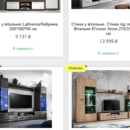
а у вітальню LaKrema/ЛаКрема
Стінка у вітальню, Стінка під т
200*280*56 см
Вітальня El'rosso Snow 276/1
см
9 131 ₴
13 999 ₴
В наявності
В наявності
Новинка