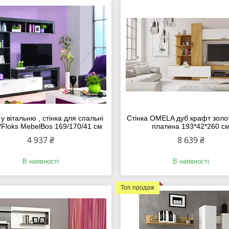
 у вітальню , стінка для спальні
Стінка OMELA дуб крафт золо
/Floks MebelBos 169/170/41 см
платина 193*42*260 с
4 937 ₴
8 639 ₴
В наявності
В наявності
Топ продаж