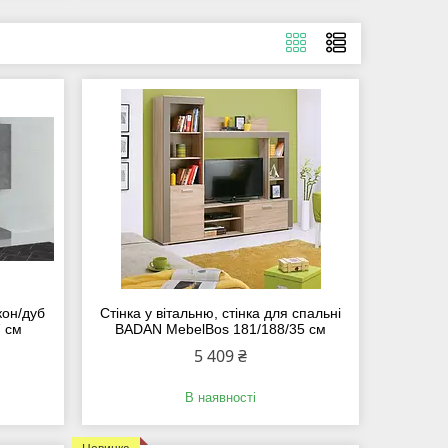
кон/дуб
Стінка у вітальню, стінка для спальні
7 см
BADAN MebelBos 181/188/35 см
5 409 ₴
В наявності