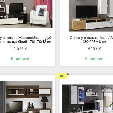
 у вітальню Жасмин/Jasmin дуб
Стінка у вітальню Astin / А
 шоколад/ білий 170/170/42 см
180*203*46 см
4 674 ₴
9 199 ₴
В наявності
В наявності
Топ