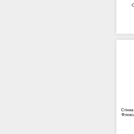
С
Стінка
Флокс