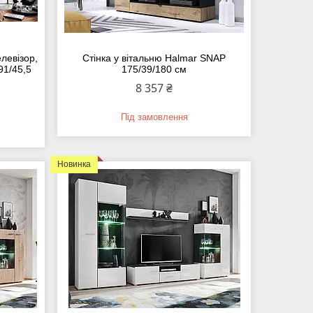
елевізор,
Стінка у вітальню Halmar SNAP
91/45,5
175/39/180 см
8 357 ₴
Під замовлення
Новинка