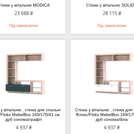
тінки у вітальню MODICA
Стінки у вітальню SOLI
23 688 ₴
28 115 ₴
Під замовлення
Під замовлення
 у вітальню , стінка для спальні
Стінка у вітальню , стінка для
/Floks MebelBos 169/170/41 см
Флокс/Floks MebelBos 169/17
дуб сонома/графіт
дуб сонома/біла
4 937 ₴
4 937 ₴