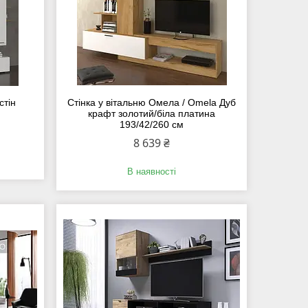
стін
Стінка у вітальню Омела / Omela Дуб
крафт золотий/біла платина
193/42/260 см
8 639 ₴
В наявності