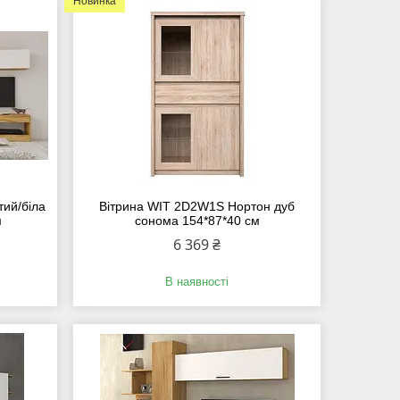
Новинка
тий/біла
Вітрина WIT 2D2W1S Нортон дуб
м
сонома 154*87*40 см
6 369 ₴
В наявності