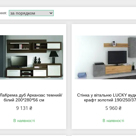
 ЛаКрема дуб Арканзас темний/
Стінка у вітальню LUCKY вуд
білий 200*280*56 см
крафт золотий 190/250/3
9 131 ₴
5 960 ₴
В наявності
В наявності