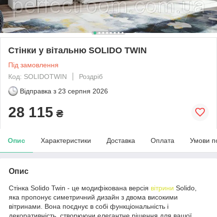
Стінки у вітальню SOLIDO TWIN
Під замовлення
Код: SOLIDOTWIN
Роздріб
Відправка з
23 серпня 2026
28 115
₴
Опис
Характеристики
Доставка
Оплата
Умови п
Опис
Стінка Solido Twin - це модифікована версія
вітрини
Solido,
яка пропонує симетричний дизайн з двома високими
вітринами. Вона поєднує в собі функціональність і
декоративність, створюючи елегантне рішення для вашої