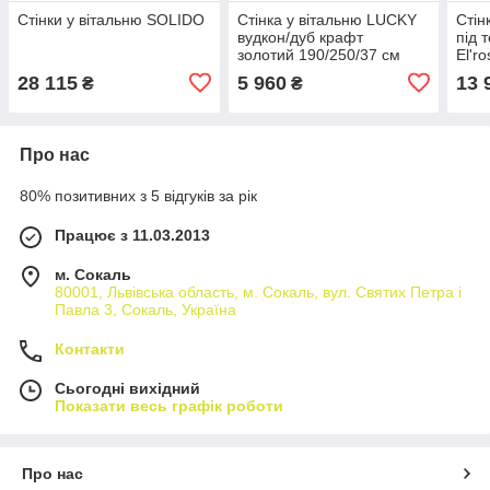
Стінки у вітальню SOLIDO
Стінка у вітальню LUCKY
Стін
вудкон/дуб крафт
під 
золотий 190/250/37 см
El'r
276/
28 115
5 960
13 
₴
₴
Про нас
80% позитивних з 5 відгуків за рік
Працює з 11.03.2013
м. Сокаль
80001, Львівська область, м. Сокаль, вул. Святих Петра і
Павла 3, Сокаль, Україна
Контакти
Сьогодні вихідний
Показати весь графік роботи
Про нас