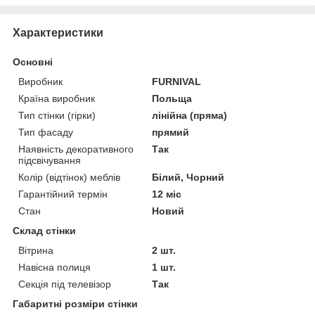
Характеристики
Основні
Виробник
FURNIVAL
Країна виробник
Польща
Тип стінки (гірки)
лінійна (пряма)
Тип фасаду
прямий
Наявність декоративного
Так
підсвічування
Колір (відтінок) меблів
Білий, Чорний
Гарантійний термін
12 міс
Стан
Новий
Склад стінки
Вітрина
2 шт.
Навісна полиця
1 шт.
Секція під телевізор
Так
Габаритні розміри стінки