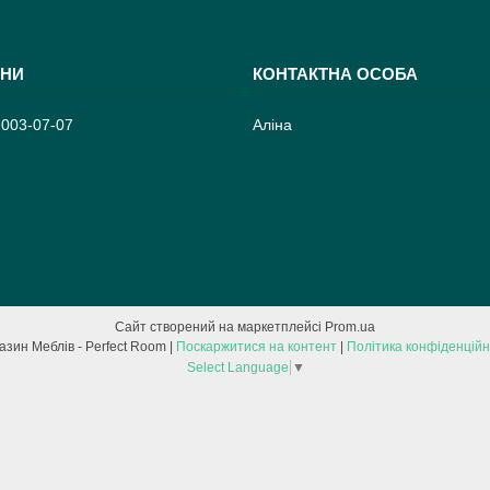
 003-07-07
Аліна
Сайт створений на маркетплейсі
Prom.ua
Магазин Меблів - Perfect Room |
Поскаржитися на контент
|
Політика конфіденційн
Select Language
▼