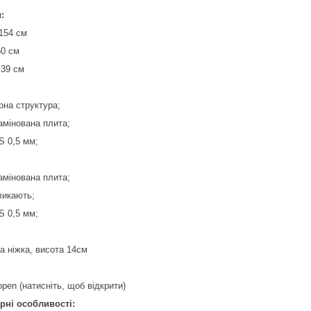
:
154 см
50 см
 39 см
рна структура;
амінована плита;
S 0,5 мм;
амінована плита;
ликають;
S 0,5 мм;
а ніжка, висота 14см
open (натисніть, щоб відкрити)
рні особливості: