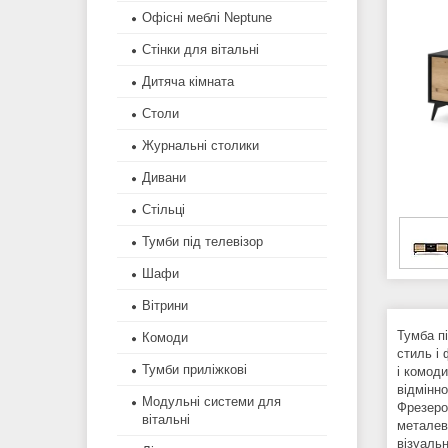
Офісні меблі Neptune
Стінки для вітальні
Дитяча кімната
Столи
Журнальні столики
Дивани
Стільці
Тумби під телевізор
Шафи
Вітрини
Тумба п
Комоди
стиль і 
Тумби приліжкові
і комод
відмінно
Модульні системи для
Фрезеро
вітальні
металеви
візуаль