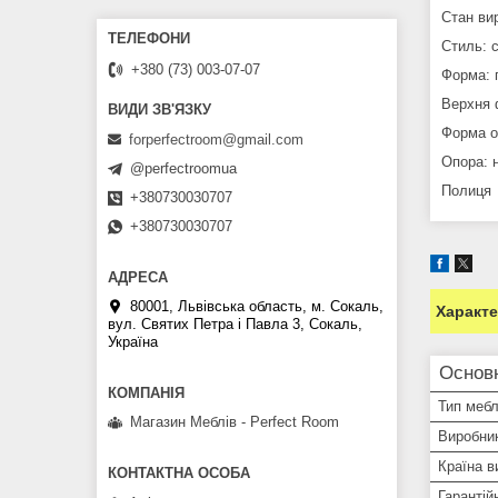
Стан вир
Стиль: 
+380 (73) 003-07-07
Форма: 
Верхня 
Форма о
forperfectroom@gmail.com
Опора: 
@perfectroomua
Полиця
+380730030707
+380730030707
80001, Львівська область, м. Сокаль,
Характ
вул. Святих Петра і Павла 3, Сокаль,
Україна
Основ
Тип мебл
Магазин Меблів - Perfect Room
Виробни
Країна в
Гарантій