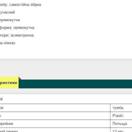
обу: самостійна збірка
сучасний
прямокутна
форма: прямокутна
пори: асиметрична
на ніжках
еристики
ні
ів
тумба
к
Piaski
иробник
Польща
ний термін
12 міс