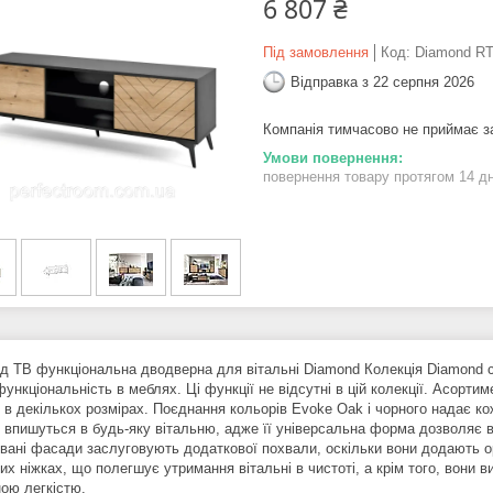
6 807 ₴
Під замовлення
Код:
Diamond R
Відправка з 22 серпня 2026
Компанія тимчасово не приймає 
повернення товару протягом 14 д
ід ТВ функціональна дводверна для вітальні Diamond Колекція Diamond с
функціональність в меблях. Ці функції не відсутні в цій колекції. Асорт
и в декількох розмірах. Поєднання кольорів Evoke Oak і чорного надає к
 впишуться в будь-яку вітальню, адже її універсальна форма дозволяє впи
вані фасади заслуговують додаткової похвали, оскільки вони додають ори
х ніжках, що полегшує утримання вітальні в чистоті, а крім того, вони 
ною легкістю.