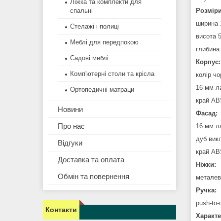
Ліжка та комплекти для
спальні
Розміри
ширина 
Стелажі і полиці
висота 
Меблі для передпокою
глибина
Садові меблі
Корпус:
Комп'ютерні столи та крісла
колір чо
16 мм л
Ортопедичні матраци
край AB
Новини
Фасад:
Про нас
16 мм л
дуб вик
Відгуки
край AB
Доставка та оплата
Ніжки:
Обмін та повернення
металев
Ручка:
push-to-
Контакти
Характе