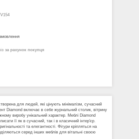
TV154
замовлення
нів
за рахунок покупця
творена для людей, які цінують мінімалізм, сучасний
имент Diamond включає в себе журнальний столик, вітрину
ожному виробу унікальний характер. Меблі Diamond
сати її як в сучасний, так і в класичний інтер'єр.
гінальності та елегантності. Фігури кріпляться на
виділяються серед інших меблів для вітальні своєю