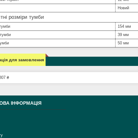
Новий
тні розміри тумби
тумби
154 мм
 тумби
39 мм
тумби
50 мм
ція для замовлення
807 ₴
ОВА ІНФОРМАЦІЯ
ту