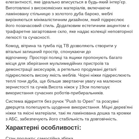
елегантності, яке ідеально вписується в будь-який інтер'єр.
Виготовлені з високоякісних матеріалів, включаючи
ламіновану стільницю з золотого дуба бароко, меблі
вирізняються мінімалістичним дизайном, який підкреслює
його позачасовий стиль. Додатковим естетичним акцентом є
трафаретне загартоване скло, яке надає колекції неповторної
легкості та сучасності.
Комод, вітрина та тумба під ТВ дозволяють створити у
вітальні затишний простір, спонукаючи до
відпочинку. Просторі полиці та ящики пропонують багато
місця для зберігання мультимедійних пристроїв та
демонстрації аксесуарів, а ретельно продумані деталі
підкреслюють високу якість меблів. Чорні ніжки підкреслюють
теплі тони дуба, ще більше звертаючи увагу на малюнок
зернистості та сучків.Висота ніжок у 19см полегшує
використання сучасних роботів-прибиральників.
Система відкриття без ручок "Push to Open" та розсувні
дверцята полегшують щоденне використання. Міцні дерев'яні
ніжки та якісні матеріали, такі як ламінована дошка та кромки
з АБС, забезпечують його стабільність та довговічність.
Характерні особливості:
Стан продукту: самостійна збірка