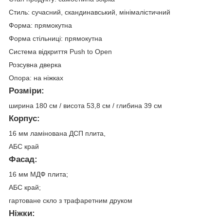
Стиль: сучасний, скандинавський, мінімалістичний
Форма: прямокутна
Форма стільниці: прямокутна
Система відкриття Push to Open
Розсувна дверка
Опора: на ніжках
Розміри:
ширина 180 см / висота 53,8 ​​см / глибина 39 см
Корпус:
16 мм ламінована ДСП плита,
АБС край
Фасад:
16 мм МДФ плита;
АБС край;
гартоване скло з трафаретним друком
Ніжки: