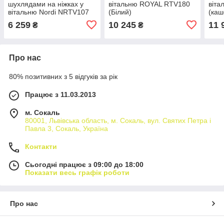
шухлядами на ніжках у
вітальню ROYAL RTV180
віта
вітальню Nordi NRTV107
(Білий)
(каш
Білий глянець/Дуб Рів'єра
6 259
10 245
11 
₴
₴
Meble Piaski
Про нас
80% позитивних з 5 відгуків за рік
Працює з 11.03.2013
м. Сокаль
80001, Львівська область, м. Сокаль, вул. Святих Петра і
Павла 3, Сокаль, Україна
Контакти
Сьогодні працює з 09:00 до 18:00
Показати весь графік роботи
Про нас