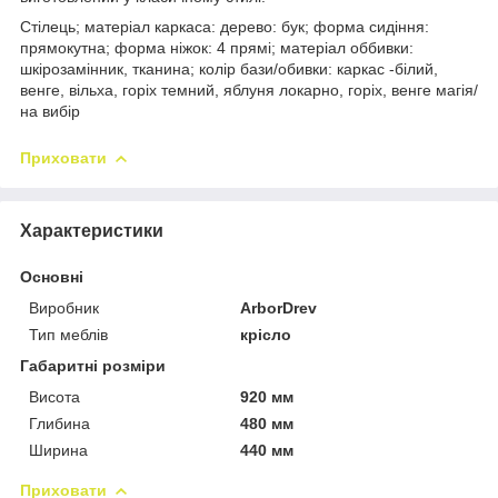
Стілець; матеріал каркаса: дерево: бук; форма сидіння:
прямокутна; форма ніжок: 4 прямі; матеріал оббивки:
шкірозамінник, тканина; колір бази/обивки: каркас -білий,
венге, вільха, горіх темний, яблуня локарно, горіх, венге магія/
на вибір
Приховати
Характеристики
Основні
Виробник
ArborDrev
Тип меблів
крісло
Габаритні розміри
Висота
920 мм
Глибина
480 мм
Ширина
440 мм
Приховати