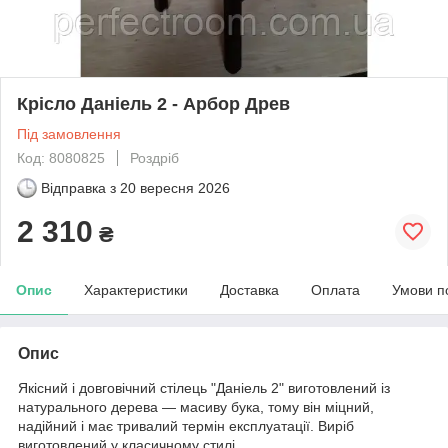
Крісло Даніель 2 - Арбор Древ
Під замовлення
Код: 8080825
Роздріб
Відправка з
20 вересня 2026
2 310
₴
Опис
Характеристики
Доставка
Оплата
Умови п
Опис
Якісний і довговічний стілець "Даніель 2" виготовлений із
натурального дерева — масиву бука, тому він міцний,
надійний і має тривалий термін експлуатації. Виріб
виготовлений у класичному стилі.