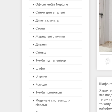
Офісні меблі Neptune
Стінки для вітальні
Дитяча кімната
Столи
Журнальні столики
Дивани
Стільці
Тумби під телевізор
Шафи
Вітрини
Шафа га
Комоди
Характе
Тумби приліжкові
яка поє
теплу та
Модульні системи для
та холу.
вітальні
найефек