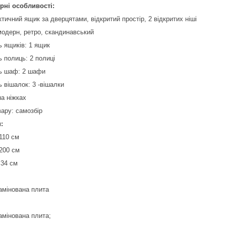
рні особливості:
тичний ящик за дверцятами, відкритий простір, 2 відкритих ніші
одерн, ретро, ​​скандинавський
ь ящиків: 1 ящик
ь полиць: 2 полиці
ть шаф: 2 шафи
ь вішалок: 3 -вішалки
на ніжках
вару: самозбір
:
110 см
200 см
 34 см
амінована плита
амінована плита;