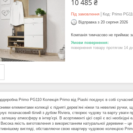
10 485 ₴
Під замовлення
Код:
Primo PG11
Відправка з 20 серпня 2026
Компанія тимчасово не приймає 
повернення товару протягом 14 д
рдеробна Primo PG110 Колекція Primo від Piaski поєднує в собі сучасни
рними елементами колекції є підняті дерев’яні ніжки та невеликі ручки, 
днує позачасовий білий з дубом Riviera, створює чудову та варту уваги
 затишну атмосферу в інтер’єрі. В асортименті цієї серії є всі необхідні
 Висока якість виготовлення з використанням натуральної деревини – це 
тивнішому вигляді, обставляючи свою квартиру чудовою колекцією Prim