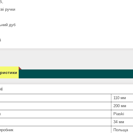
S,
ві ручки
ьний дуб
й
еристики
ні
110 мм
200 мм
к
Piaski
34 мм
иробник
Польща