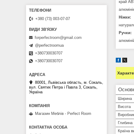
край AB
алюмініє
Ніжки:
+380 (73) 003-07-07
натурал
Ручки:
forperfectroom@gmail.com
алюміні
@perfectroomua
+380730030707
+380730030707
Характ
80001, Львівська область, м. Сокаль,
вул. Святих Петра і Павла 3, Сокаль,
Основ
Україна
Ширина
Висота
Магазин Меблів - Perfect Room
Виробни
Глибина
Країна в