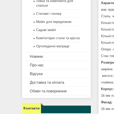
Ліжка та комплекти для
Характе
спальні
має прак
Стелажі і полиці
Стиль: м
Меблі для передпокою
Кількіст
Кількіст
Садові меблі
Кількіс
Комп'ютерні столи та крісла
Кількіст
Ортопедичні матраци
Опора: 
Стан то
Новини
Розміри
Про нас
ширина 
Відгуки
висота 
Доставка та оплата
глибина
Корпус:
Обмін та повернення
16 мм л
Фасад:
Контакти
16 мм л