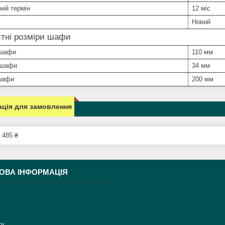
ний термін
12 міс
Новий
тні розміри шафи
 шафи
110 мм
 шафи
34 мм
шафи
200 мм
ція для замовлення
 485 ₴
ОВА ІНФОРМАЦІЯ
ту