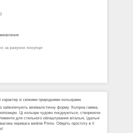
0
замовлення
нів
за рахунок покупця
й характер зі свіжими природними кольорами.
що забезпечують мінімалістичну форму. Колірна гамма,
 пропозицію. Ці кольори чудово поєднуються, створюючи
 елементи для стильного облаштування вітальні, їдальні
вагома перевага меблів Primo. Оберіть простоту в її
o!