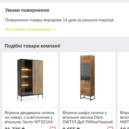
Умови повернення
Повернення товару впродовж 14 днів за рахунок покупця
Всі умови повернення
Подібні товари компанії
Вітрина дводверна скляна
Вітрина-шафа скляна у
Вітр
на ніжках з освітленням у
вітальню висока Dark
віта
вітальню Sento WTSZ104
DWT53 Дуб Ріббек/Чорний
NWT5
3PKT LED Чорний/Дуб
камінь Meble Piaski
Рів'