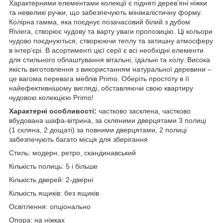
Характерними елементами колекції є підняті дерев’яні ніжки
та невеликі ручки, що забезпечують мінімалістичну форму.
Колірна гамма, яка поєднує позачасовий білий з дубом
Riviera, створює чудову та варту уваги пропозицію. Ці кольори
чудово поєднуються, створюючи теплу та затишну атмосферу
в інтер’єрі. В асортименті цієї серії є всі необхідні елементи
для стильного облаштування вітальні, їдальні та холу. Висока
якість виготовлення з використанням натуральної деревини –
це вагома перевага меблів Primo. Оберіть простоту в її
найефективнішому вигляді, обставляючи свою квартиру
чудовою колекцією Primo!
Характерні особливості:
частково засклена, частково
вбудована шафа-вітрина, за скляними дверцятами 3 полиці
(1 скляна, 2 дощаті) за повними дверцятами, 2 полиці
забезпечують багато місця для зберігання
Стиль: модерн, ретро, ​​скандинавський
Кількість полиць: 5 і більше
Кількість дверей: 2-дверні
Кількість ящиків: без ящиків
Освітлення: опціонально
Опора: на ніжках