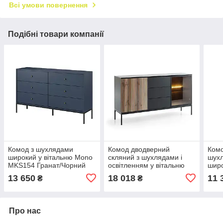
Всі умови повернення
Подібні товари компанії
Комод з шухлядами
Комод дводверний
Комо
широкий у вітальню Mono
скляний з шухлядами і
шухл
MKS154 Гранат/Чорний
освітленням у вітальню
шир
каркас Meble Piaski
Sento KSZ154 1PKT LED
Гран
13 650
18 018
11 
₴
₴
Чорний/Дуб Вотан Meble
Mebl
Piaski
Про нас