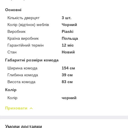
Основні
Кількість дверцят
3 шт.
Колір (відтінок) меблів
Чорний
Виробник
Piaski
Країна виробник
Польща
Гарантійний термін
12 міс
Стан
Новий
Габаритні розміри комода
Ширина комода
154 см
Глибина комода
39 см
Висота комода
83 см
Колір
Колір
чорний
Приховати
Умови доставки