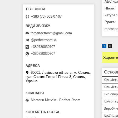
АБС кра
НІжки:
натурал
+380 (73) 003-07-07
Ручка:
фрезеро
forperfectroom@gmail.com
@perfectroomua
+380730030707
+380730030707
Характ
Основ
80001, Львівська область, м. Сокаль,
вул. Святих Петра і Павла 3, Сокаль,
Кількіст
Україна
Кількіст
Тип опор
Магазин Меблів - Perfect Room
Колір (ві
Виробни
Країна в