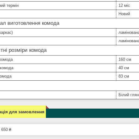
ний термін
12 міс
Новий
ал виготовлення комода
каркас)
ламінован
ламінован
тні розміри комода
комода
160 см
 комода
40 см
комода
83 см
Білий гля
ція для замовлення
 650 ₴