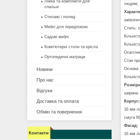
Ліжка та комплекти для
людям, 
спальні
Характе
Стелажі і полиці
забезпеч
Меблі для передпокою
Стиль: 
Кількіст
Садові меблі
Кількіст
Комп'ютерні столи та крісла
Освітле
Ортопедичні матраци
Стан про
Основа:
Новини
Кількіст
Про нас
Розміри
Відгуки
ширина 1
Доставка та оплата
Корпус:
16 мм л
Обмін та повернення
смуга М
Фасад:
Контакти
16 мм л