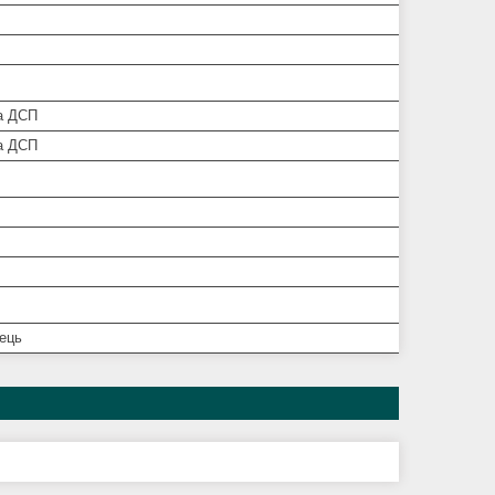
а ДСП
а ДСП
нець