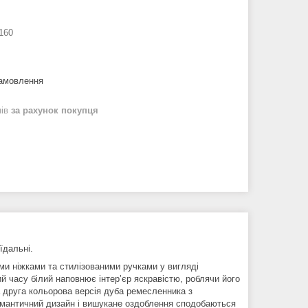
160
замовлення
нів
за рахунок покупця
їдальні.
ми ніжками та стилізованими ручками у вигляді
 часу білий наповнює інтер’єр яскравістю, роблячи його
 друга кольорова версія дуба ремесленника з
Романтичний дизайн і вишукане оздоблення сподобаються