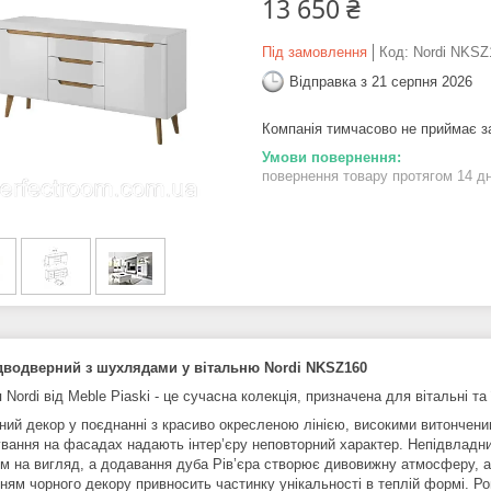
13 650 ₴
Під замовлення
Код:
Nordi NKSZ
Відправка з 21 серпня 2026
Компанія тимчасово не приймає 
повернення товару протягом 14 д
водверний з шухлядами у вітальню Nordi NKSZ160
 Nordi від Meble Piaski - це сучасна колекція, призначена для вітальні та 
ний декор у поєднанні з красиво окресленою лінією, високими витончени
вання на фасадах надають інтер’єру неповторний характер. Непідвладний
м на вигляд, а додавання дуба Рів’єра створює дивовижну атмосферу, а
ням чорного декору привносить частинку унікальності в теплій формі. 