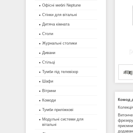
Офісні меблі Neptune
Стінки для вітальні
Дитяча кімната
Столи
Журнальні столики
Дивани
Стільці
Тумби під телевізор
Шафи
Вітрини
Комод д
Комоди
Колекція
Тумби приліжкові
Витонче
Модульні системи для
фрезеру
вітальні
приємни
додаван