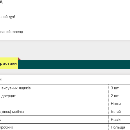
й;
ьний дуб
ваний фасад
еристики
ні
ь висувних ящиків
3 шт.
ь дверцят
2 шт.
Ніжки
дтінок) меблів
Білий
к
Piaski
иробник
Польща