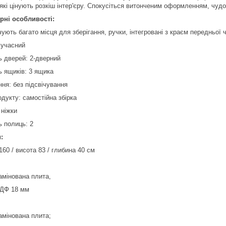
які цінують розкіш інтер'єру. Спокусіться витонченим оформленням, чуд
рні особливості:
ують багато місця для зберігання, ручки, інтегровані з краєм передньої 
сучасний
ь дверей: 2-дверний
ь ящиків: 3 ящика
ння: без підсвічування
дукту: самостійна збірка
 ніжки
ь полиць: 2
:
60 / висота 83 / глибина 40 см
амінована плита,
ДФ 18 мм
амінована плита;