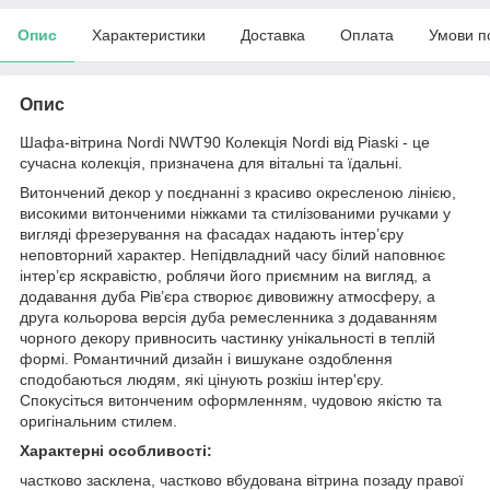
Опис
Характеристики
Доставка
Оплата
Умови п
Опис
Шафа-вітрина Nordi NWT90 Колекція Nordi від Piaski - це
сучасна колекція, призначена для вітальні та їдальні.
Витончений декор у поєднанні з красиво окресленою лінією,
високими витонченими ніжками та стилізованими ручками у
вигляді фрезерування на фасадах надають інтер’єру
неповторний характер. Непідвладний часу білий наповнює
інтер’єр яскравістю, роблячи його приємним на вигляд, а
додавання дуба Рів’єра створює дивовижну атмосферу, а
друга кольорова версія дуба ремесленника з додаванням
чорного декору привносить частинку унікальності в теплій
формі. Романтичний дизайн і вишукане оздоблення
сподобаються людям, які цінують розкіш інтер'єру.
Спокусіться витонченим оформленням, чудовою якістю та
оригінальним стилем.
Характерні особливості:
частково засклена, частково вбудована вітрина позаду правої