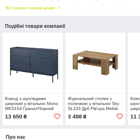
Всі умови повернення
Подібні товари компанії
Комод з шухлядами
Журнальний столик з
Комо
широкий у вітальню Mono
поличкою у вітальню Sky
шухл
MKS154 Гранат/Чорний
SL103 Дуб Рів'єра Meble
шир
каркас Meble Piaski
Piaski
Гран
13 650
3 498
11 
₴
₴
Mebl
Про нас