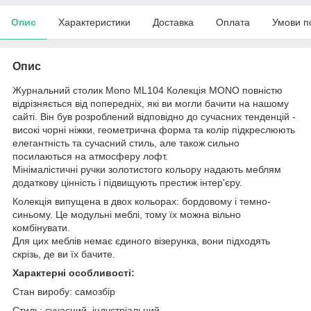
Опис
Характеристики
Доставка
Оплата
Умови п
Опис
Журнальний столик Mono ML104 Колекція MONO повністю
відрізняється від попередніх, які ви могли бачити на нашому
сайті. Він був розроблений відповідно до сучасних тенденцій -
високі чорні ніжки, геометрична форма та колір підкреслюють
елегантність та сучасний стиль, але також сильно
посилаються на атмосферу лофт.
Мінімалістичні ручки золотистого кольору надають меблям
додаткову цінність і підвищують престиж інтер'єру.
Колекція випущена в двох кольорах: бордовому і темно-
синьому. Це модульні меблі, тому їх можна вільно
комбінувати.
Для цих меблів немає єдиного візерунка, вони підходять
скрізь, де ви їх бачите.
Характерні особливості:
Стан виробу: самозбір
Стиль: сучасний, індустріальний