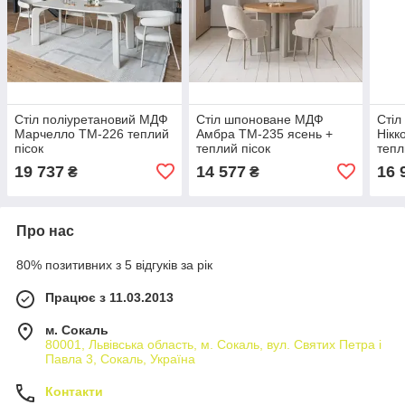
Стіл поліуретановий МДФ
Стіл шпоноване МДФ
Сті
Марчелло TM-226 теплий
Амбра TM-235 ясень +
Нікк
пісок
теплий пісок
тепл
19 737
14 577
16 
₴
₴
Про нас
80% позитивних з 5 відгуків за рік
Працює з 11.03.2013
м. Сокаль
80001, Львівська область, м. Сокаль, вул. Святих Петра і
Павла 3, Сокаль, Україна
Контакти