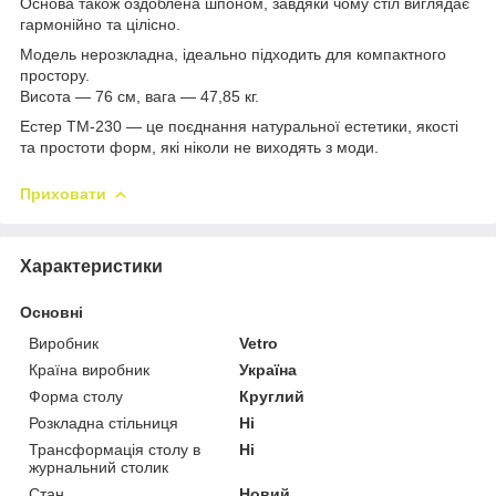
Основа також оздоблена шпоном, завдяки чому стіл виглядає
гармонійно та цілісно.
Модель нерозкладна, ідеально підходить для компактного
простору.
Висота — 76 см, вага — 47,85 кг.
Естер TM-230 — це поєднання натуральної естетики, якості
та простоти форм, які ніколи не виходять з моди.
Приховати
Характеристики
Основні
Виробник
Vetro
Країна виробник
Україна
Форма столу
Круглий
Розкладна стільниця
Ні
Трансформація столу в
Ні
журнальний столик
Стан
Новий