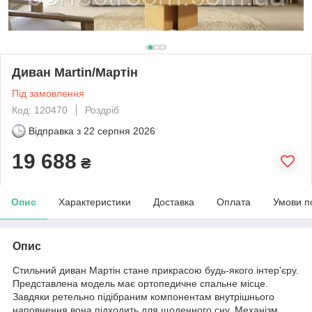
Диван Martin/Мартін
Під замовлення
Код: 120470
Роздріб
Відправка з
22 серпня 2026
19 688
₴
Опис
Характеристики
Доставка
Оплата
Умови п
Опис
Стильний диван Мартін стане прикрасою будь-якого інтер'єру.
Представлена модель має ортопедичне спальне місце.
Завдяки ретельно підібраним компонентам внутрішнього
наповнення вона підходить для щоденного сну. Механізм