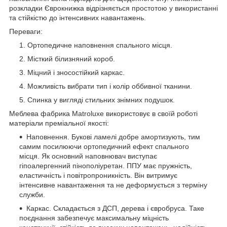
розкладки Єврокнижка відрізняється простотою у використанні
та стійкістю до інтенсивних навантажень.
Переваги:
Ортопедичне наповнення спального місця.
Місткий білизняний короб.
Міцний і зносостійкий каркас.
Можливість вибрати тип і колір оббивної тканини.
Спинка у вигляді стильних знімних подушок.
Меблева фабрика Matroluxe використовує в своїй роботі
матеріали преміальної якості:
Наповнення. Букові ламелі добре амортизують, тим
самим посилюючи ортопедичний ефект спального
місця. Як основний наповнювач виступає
гіпоалергенний пінополіуретан. ППУ має пружність,
еластичність і повітропроникність. Він витримує
інтенсивне навантаження та не деформується з терміну
служби.
Каркас. Складається з ДСП, дерева і євробруса. Таке
поєднання забезпечує максимальну міцність