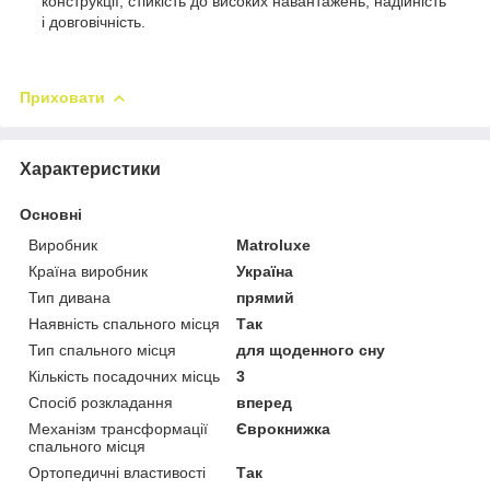
конструкції, стійкість до високих навантажень, надійність
і довговічність.
Приховати
Характеристики
Основні
Виробник
Matroluxe
Країна виробник
Україна
Тип дивана
прямий
Наявність спального місця
Так
Тип спального місця
для щоденного сну
Кількість посадочних місць
3
Спосіб розкладання
вперед
Механізм трансформації
Єврокнижка
спального місця
Ортопедичні властивості
Так