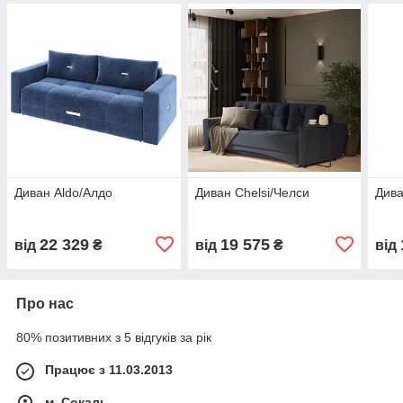
Диван Aldo/Алдо
Диван Chelsi/Челси
Дива
22 329
19 575
від
₴
від
₴
від
Про нас
80% позитивних з 5 відгуків за рік
Працює з 11.03.2013
м. Сокаль