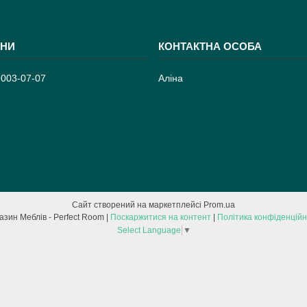
 003-07-07
Аліна
Сайт створений на маркетплейсі
Prom.ua
Магазин Меблів - Perfect Room |
Поскаржитися на контент
|
Політика конфіденційн
Select Language
▼