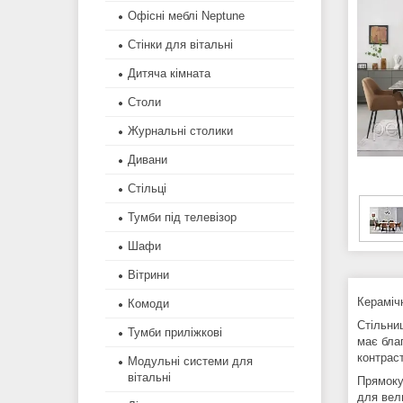
Офісні меблі Neptune
Стінки для вітальні
Дитяча кімната
Столи
Журнальні столики
Дивани
Стільці
Тумби під телевізор
Шафи
Вітрини
Кераміч
Комоди
Стільниц
Тумби приліжкові
має благ
контрас
Модульні системи для
вітальні
Прямоку
для вел