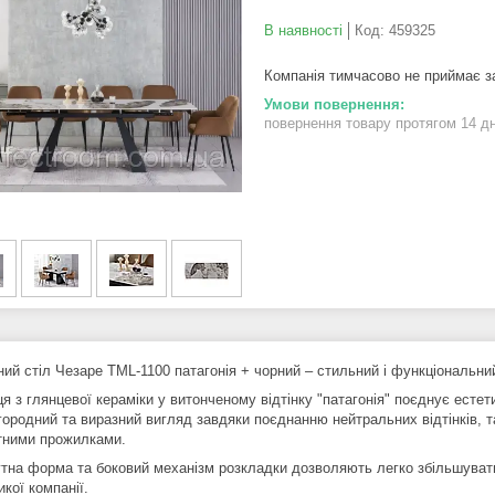
В наявності
Код:
459325
Компанія тимчасово не приймає 
повернення товару протягом 14 д
ний стіл Чезаре TML-1100 патагонія + чорний – стильний і функціональний
я з глянцевої кераміки у витонченому відтінку "патагонія" поєднує естети
ородний та виразний вигляд завдяки поєднанню нейтральних відтінків, та
тними прожилками.
тна форма та боковий механізм розкладки дозволяють легко збільшувати
икої компанії.