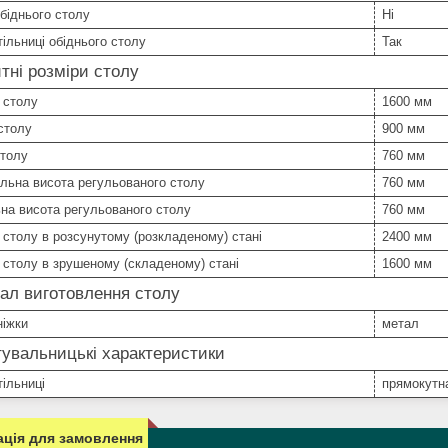
біднього столу
Ні
тільниці обіднього столу
Так
тні розміри столу
 столу
1600 мм
столу
900 мм
столу
760 мм
льна висота регульованого столу
760 мм
на висота регульованого столу
760 мм
столу в розсунутому (розкладеному) стані
2400 мм
столу в зрушеному (складеному) стані
1600 мм
ал виготовлення столу
ніжки
метал
увальницькі характеристики
ільниці
прямокутн
ція для замовлення