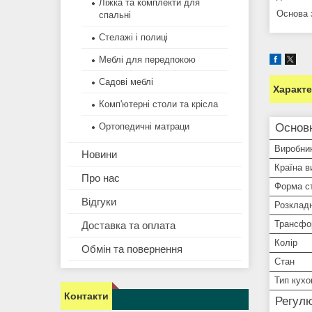
Ліжка та комплекти для
Основа 
спальні
Стелажі і полиці
Меблі для передпокою
Садові меблі
Характ
Комп'ютерні столи та крісла
Ортопедичні матраци
Основ
Виробни
Новини
Країна в
Про нас
Форма с
Відгуки
Розкладн
Трансфо
Доставка та оплата
Колір
Обмін та повернення
Стан
Тип кухо
Контакти
Регул