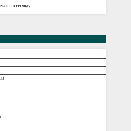
учасного вигляду.
ий
й