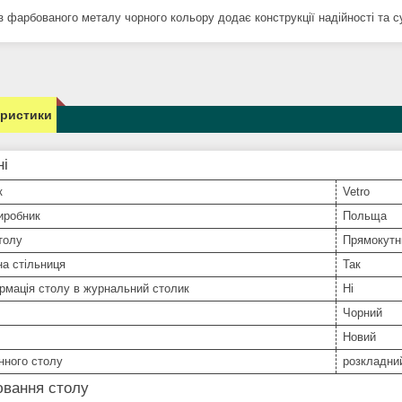
з фарбованого металу чорного кольору додає конструкції надійності та с
еристики
ні
к
Vetro
иробник
Польща
толу
Прямокутн
а стільниця
Так
рмація столу в журнальний столик
Ні
Чорний
Новий
нного столу
розкладни
ювання столу