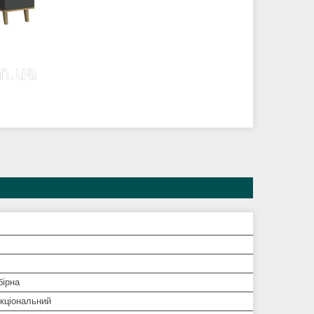
бірна
кціональний