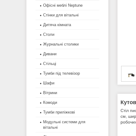
Офісні меблі Neptune
Стінки для вітальні
Дитяча кімната
Столи
Журнальні столики
Дивани
Стільці
Тумби під телевізор
Шафи
Вітрини
Кутов
Комоди
Стіл пи
Тумби приліжкові
см, шир
робочих
Модульні системи для
вітальні