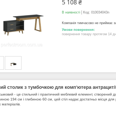
5 108 ₴
В наявності
Код:
010034043n
Компанія тимчасово не приймає 
повернення товару протягом 14 д
ий столик з тумбочкою для комп'ютера антрацит
сьмовий - це стильний і практичний меблевий елемент, створений д
иною 194 см і глибиною 60 см, цей стіл надає достатньо місця для 
 матеріалів.