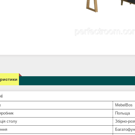
еристики
ні
к
MebelBos
иробник
Польща
ція столу
Збірно-роз
ення
Багатофун