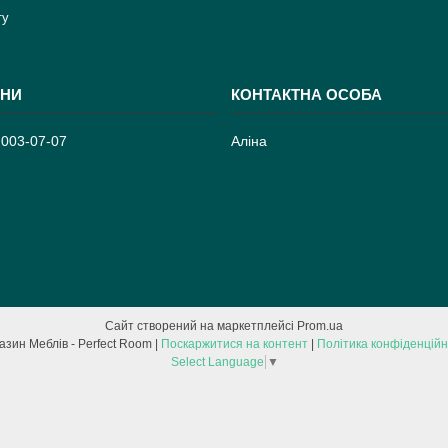
ту
 003-07-07
Аліна
Сайт створений на маркетплейсі
Prom.ua
Магазин Меблів - Perfect Room |
Поскаржитися на контент
|
Політика конфіденційн
Select Language
▼