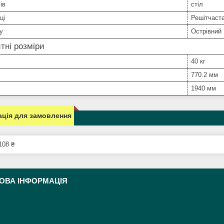
ів
стіл
ці
Решітчаст
у
Острівний
тні розміри
40 кг
770.2 мм
1940 мм
ція для замовлення
108 ₴
ОВА ІНФОРМАЦІЯ