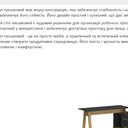
іл письмовий має міцну конструкцію, яка забезпечує стабільність і на
абезпечує його стійкість. Його дизайн простий і сучасний, що дає зм
й стіл письмовий є чудовим рішенням для організації робочого прос
ортний у використанні і забезпечує достатньо простору для праці, н
іл письмовий - це не просто меблі, а практичний та естетичний ел
може створити продуктивне середовище. Його якість і зручність ви
тивною і комфортною.