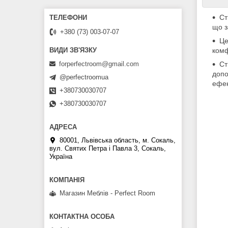
Ст
що з
+380 (73) 003-07-07
Це
комф
Ст
forperfectroom@gmail.com
допо
@perfectroomua
ефек
+380730030707
+380730030707
80001, Львівська область, м. Сокаль,
вул. Святих Петра і Павла 3, Сокаль,
Україна
Магазин Меблів - Perfect Room