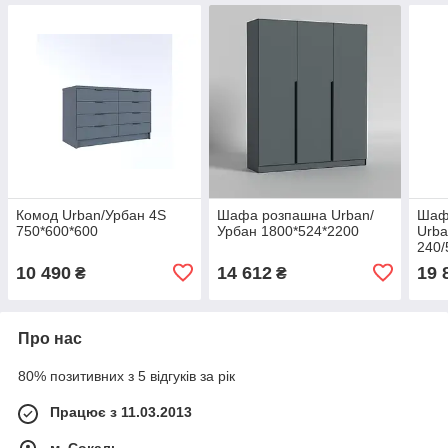
Комод Urban/Урбан 4S
Шафа розпашна Urban/
Шафа
750*600*600
Урбан 1800*524*2200
Urba
240/
10 490
14 612
19 
₴
₴
Про нас
80% позитивних з 5 відгуків за рік
Працює з 11.03.2013
м. Сокаль