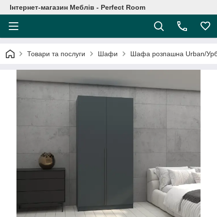
Інтернет-магазин Меблів - Perfect Room
Товари та послуги
Шафи
Шафа розпашна Urban/Урб