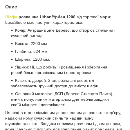
Опис
Шафа
розпашна Urban/Урбан 1200
від торгової марки
LuxeStudio має наступні характеристики:
Колір: Антрацит/Біле Дерево, що створює стильний і
сучасний вигляд.
Висота: 2200 мм.
Глибина: 524 мм.
Ширина: 1200 мм.
Ящики: Ні, що робить її розміщення і зберігання
речей більш організованим і просторовим.
Кількість дверей: 2 шт, розпашні двері, які
забезпечують зручний доступ до вмісту шафи.
Основний матеріал: ДСП (Дерево Стиснута Плита),
який є популярним матеріалом для меблів завдяки
своїй міцності і довговічності.
Ця шафа стане відмінним доповненням до вашого інтер'єру,
надаючи йому сучасний стиль та надзвичайну
функціональність. Завдяки великим розмірам і двом дверям,
вона ідеально підходить для зберігання різних предметів, від