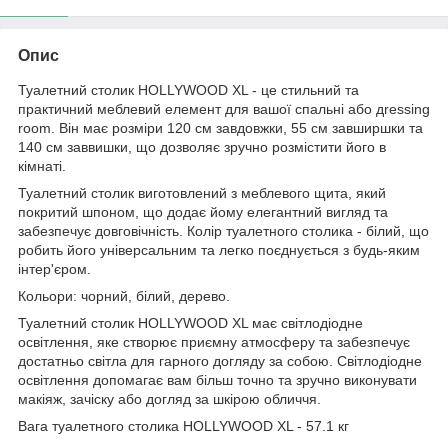
Опис
Туалетний столик HOLLYWOOD XL - це стильний та
практичний меблевий елемент для вашої спальні або дressing
room. Він має розміри 120 см завдовжки, 55 см завширшки та
140 см заввишки, що дозволяє зручно розмістити його в
кімнаті.
Туалетний столик виготовлений з меблевого щита, який
покритий шпоном, що додає йому елегантний вигляд та
забезпечує довговічність. Колір туалетного столика - білий, що
робить його універсальним та легко поєднується з будь-яким
інтер'єром.
Кольори: чорний, білий, дерево.
Туалетний столик HOLLYWOOD XL має світлодіодне
освітлення, яке створює приємну атмосферу та забезпечує
достатньо світла для гарного догляду за собою. Світлодіодне
освітлення допомагає вам більш точно та зручно виконувати
макіяж, зачіску або догляд за шкірою обличчя.
Вага туалетного столика HOLLYWOOD XL - 57.1 кг