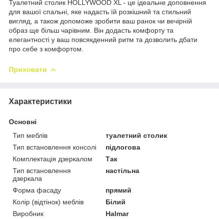
Туалетний столик HOLLYWOOD XL - це ідеальне доповнення
для вашої спальні, яке надасть їй розкішний та стильний
вигляд, а також допоможе зробити ваш ранок чи вечірній
образ ще більш чарівним. Він додасть комфорту та
елегантності у ваш повсякденний ритм та дозволить дбати
про себе з комфортом.
Приховати
Характеристики
Основні
Тип меблів
туалетний столик
Тип встановлення консолі
підлогова
Комплектація дзеркалом
Так
Тип встановлення
настільна
дзеркала
Форма фасаду
прямий
Колір (відтінок) меблів
Білий
Виробник
Halmar