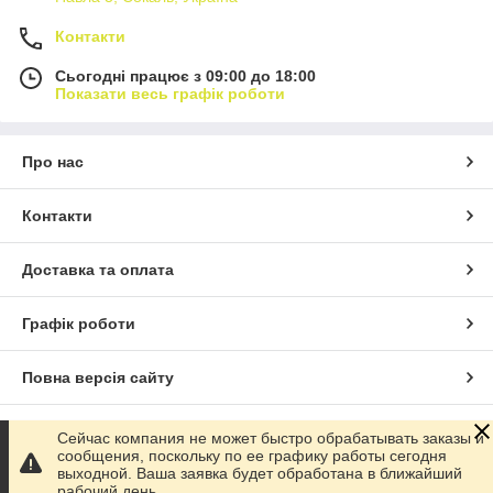
Контакти
Сьогодні працює з 09:00 до 18:00
Показати весь графік роботи
Про нас
Контакти
Доставка та оплата
Графік роботи
Повна версія сайту
Сайт створено на маркетплейсі
Prom.ua
Сейчас компания не может быстро обрабатывать заказы и
сообщения, поскольку по ее графику работы сегодня
выходной. Ваша заявка будет обработана в ближайший
Політика конфіденційності
рабочий день.