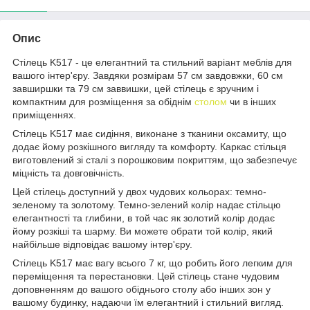
Опис
Стілець K517 - це елегантний та стильний варіант меблів для
вашого інтер'єру. Завдяки розмірам 57 см завдовжки, 60 см
завширшки та 79 см заввишки, цей стілець є зручним і
компактним для розміщення за обіднім
столом
чи в інших
приміщеннях.
Стілець K517 має сидіння, виконане з тканини оксамиту, що
додає йому розкішного вигляду та комфорту. Каркас стільця
виготовлений зі сталі з порошковим покриттям, що забезпечує
міцність та довговічність.
Цей стілець доступний у двох чудових кольорах: темно-
зеленому та золотому. Темно-зелений колір надає стільцю
елегантності та глибини, в той час як золотий колір додає
йому розкіші та шарму. Ви можете обрати той колір, який
найбільше відповідає вашому інтер'єру.
Стілець K517 має вагу всього 7 кг, що робить його легким для
переміщення та перестановки. Цей стілець стане чудовим
доповненням до вашого обіднього столу або інших зон у
вашому будинку, надаючи їм елегантний і стильний вигляд.