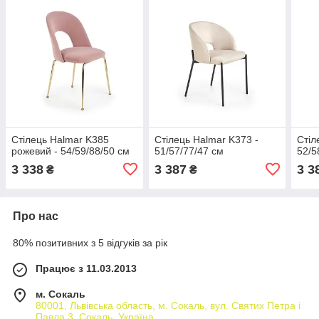
Стілець Halmar K385
Стілець Halmar K373 -
Стіл
рожевий - 54/59/88/50 см
51/57/77/47 см
52/5
3 338
3 387
3 3
₴
₴
Про нас
80% позитивних з 5 відгуків за рік
Працює з 11.03.2013
м. Сокаль
80001, Львівська область, м. Сокаль, вул. Святих Петра і
Павла 3, Сокаль, Україна