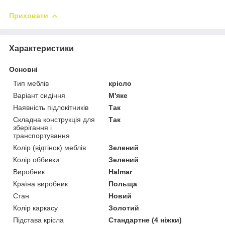
Приховати
Характеристики
Основні
Тип меблів
крісло
Варіант сидіння
М'яке
Наявність підлокітників
Так
Складна конструкція для
Так
зберігання і
транспортування
Колір (відтінок) меблів
Зелений
Колір оббивки
Зелений
Виробник
Halmar
Країна виробник
Польща
Стан
Новий
Колір каркасу
Золотий
Підстава крісла
Стандартне (4 ніжки)