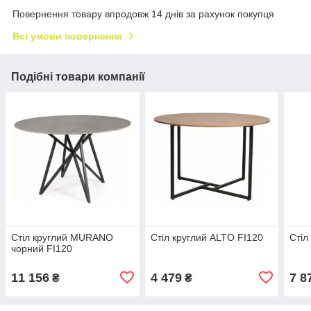
Повернення товару впродовж 14 днів за рахунок покупця
Всі умови повернення
Подібні товари компанії
Стіл круглий MURANO
Стіл круглий ALTO FI120
Стіл
чорний FI120
11 156
4 479
7 8
₴
₴