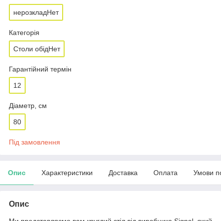
нерозкладНет
Категорія
Столи обідНет
Гарантійний термін
12
Діаметр, см
80
Під замовлення
Опис
Характеристики
Доставка
Оплата
Умови п
Опис
Ми представляємо вам круглий стіл від виробника Signal, який