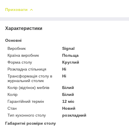
Приховати
Характеристики
Основні
Виробник
Signal
Країна виробник
Польща
Форма столу
Круглий
Розкладна стільниця
Ні
Трансформація столу в
Ні
журнальний столик
Колір (відтінок) меблів
Білий
Колір
Білий
Гарантійний термін
12 міс
Стан
Новий
Тип кухонного столу
розкладний
Габаритні розміри столу