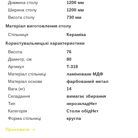
Довжина столу
1200 мм
Ширина столу
1200 мм
Висота столу
730 мм
Матеріал виготовлення столу
Стільниця
Кераміка
Користувальницькі характеристики
Висота
76
Діаметр, см
80
Артикул
T-318
Матеріал стільниці
ламіноване МДФ
Матеріал основи
фарбований метал
Вага (кг)
14
Складання
вимагає збирання
Тип
нерозкладНет
Категорія
Столи обідНет
Форма стільниці
кругла
Приховати