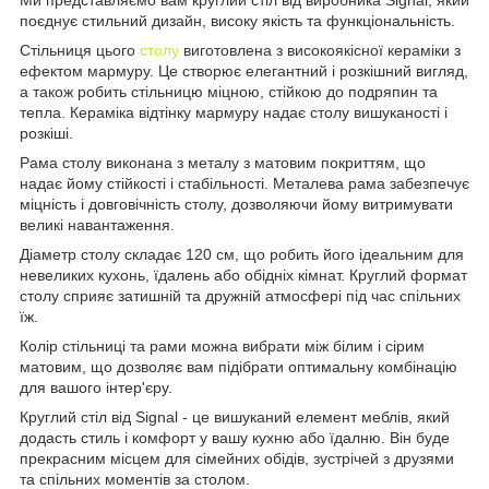
поєднує стильний дизайн, високу якість та функціональність.
Стільниця цього
столу
виготовлена з високоякісної кераміки з
ефектом мармуру. Це створює елегантний і розкішний вигляд,
а також робить стільницю міцною, стійкою до подряпин та
тепла. Кераміка відтінку мармуру надає столу вишуканості і
розкіші.
Рама столу виконана з металу з матовим покриттям, що
надає йому стійкості і стабільності. Металева рама забезпечує
міцність і довговічність столу, дозволяючи йому витримувати
великі навантаження.
Діаметр столу складає 120 см, що робить його ідеальним для
невеликих кухонь, їдалень або обідніх кімнат. Круглий формат
столу сприяє затишній та дружній атмосфері під час спільних
їж.
Колір стільниці та рами можна вибрати між білим і сірим
матовим, що дозволяє вам підібрати оптимальну комбінацію
для вашого інтер'єру.
Круглий стіл від Signal - це вишуканий елемент меблів, який
додасть стиль і комфорт у вашу кухню або їдалню. Він буде
прекрасним місцем для сімейних обідів, зустрічей з друзями
та спільних моментів за столом.