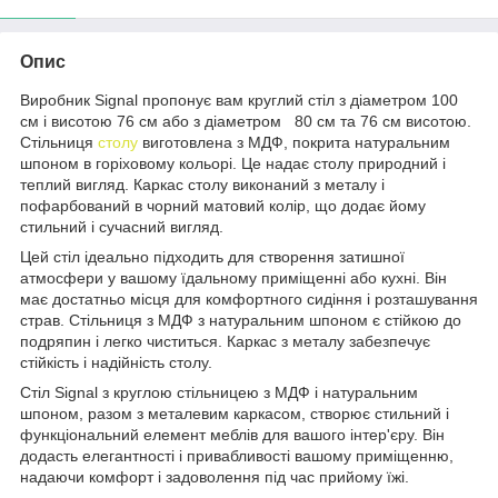
Опис
Виробник Signal пропонує вам круглий стіл з діаметром 100
см і висотою 76 см або з діаметром 80 см та 76 см висотою.
Стільниця
столу
виготовлена з МДФ, покрита натуральним
шпоном в горіховому кольорі. Це надає столу природний і
теплий вигляд. Каркас столу виконаний з металу і
пофарбований в чорний матовий колір, що додає йому
стильний і сучасний вигляд.
Цей стіл ідеально підходить для створення затишної
атмосфери у вашому їдальному приміщенні або кухні. Він
має достатньо місця для комфортного сидіння і розташування
страв. Стільниця з МДФ з натуральним шпоном є стійкою до
подряпин і легко чиститься. Каркас з металу забезпечує
стійкість і надійність столу.
Стіл Signal з круглою стільницею з МДФ і натуральним
шпоном, разом з металевим каркасом, створює стильний і
функціональний елемент меблів для вашого інтер'єру. Він
додасть елегантності і привабливості вашому приміщенню,
надаючи комфорт і задоволення під час прийому їжі.