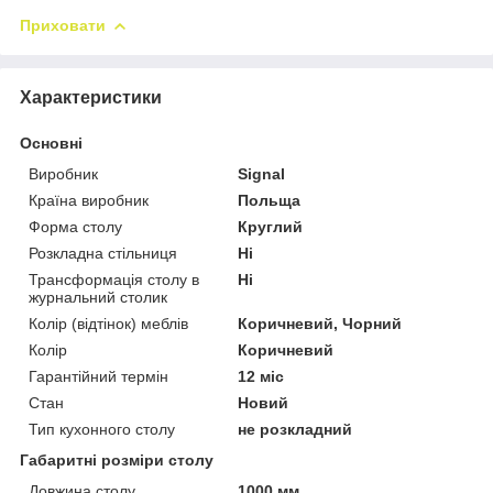
Приховати
Характеристики
Основні
Виробник
Signal
Країна виробник
Польща
Форма столу
Круглий
Розкладна стільниця
Ні
Трансформація столу в
Ні
журнальний столик
Колір (відтінок) меблів
Коричневий, Чорний
Колір
Коричневий
Гарантійний термін
12 міс
Стан
Новий
Тип кухонного столу
не розкладний
Габаритні розміри столу
Довжина столу
1000 мм