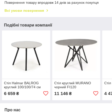
Повернення товару впродовж 14 днів за рахунок покупця
Всі умови повернення
Подібні товари компанії
Стіл Halmar BALROG
Стіл круглий MURANO
Стіл
круглий 100/100/74 см
чорний FI120
6 659
11 146
4 4
₴
₴
Про нас