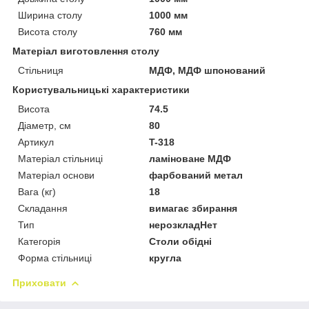
Ширина столу
1000 мм
Висота столу
760 мм
Матеріал виготовлення столу
Стільниця
МДФ, МДФ шпонований
Користувальницькі характеристики
Висота
74.5
Діаметр, см
80
Артикул
T-318
Матеріал стільниці
ламіноване МДФ
Матеріал основи
фарбований метал
Вага (кг)
18
Складання
вимагає збирання
Тип
нерозкладНет
Категорія
Столи обідні
Форма стільниці
кругла
Приховати