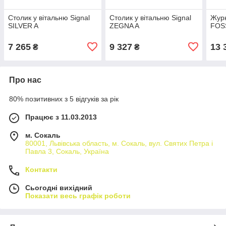
Столик у вітальню Signal
Столик у вітальню Signal
Журн
SILVER A
ZEGNA A
FOSS
7 265
9 327
13 
₴
₴
Про нас
80% позитивних з 5 відгуків за рік
Працює з 11.03.2013
м. Сокаль
80001, Львівська область, м. Сокаль, вул. Святих Петра і
Павла 3, Сокаль, Україна
Контакти
Сьогодні вихідний
Показати весь графік роботи