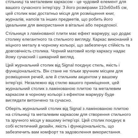
стільниці та металевим каркасом - це чудовий елемент для
вашого сучасного інтер'єру. З його розмірами 110x60x45 см,
цей столик має достатньо місця для розміщення книг,
журналів, напоїв та інших предметів, що робить його
ідеальним для використання в вітальні або передпокої.
Стільниця з ламінованої плити має ефект мармуру, що додає
столику елегантного та стильного вигляду. Каркас виконаний з
міцного металу в чорному кольорі, що забезпечує стійкість та
довговічність столика. Чорний матовий колір каркасу надає
йому сучасний і шикарний вигляд.
Цей журнальний столик від Signal поєднує стиль, якість і
функціональність. Він стане не тільки зручним місцем для
розміщення речей, але й стильним акцентом у вашому
інтер'єрі. Незалежно від стилю вашого приміщення, цей
журнальний столик з ламінованою плитою та металевим
каркасом в чорному кольорі з ефектом мармуру буде
виглядати витончено та сучасно.
Оберіть журнальний столик від Signal з ламінованою плитою
на стільниці та металевим каркасом для створення стильного
та зручного місця у вашому інтер'єрі. Цей столик поєднує в
собі естетичний дизайн, якість і функціональність, що
забезпечить вам комфорт та задоволення використання.