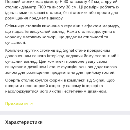
Перший столик має діаметр FI80 та висоту 42 см, а другий
столик - діаметр FI60 та висоту 38 см. Ці розміри роблять їх
ідеальними як кавові столики, бічні столики або просто для
розміщення предметів декору.
Стільниця столиків виконана з кераміки з ефектом мармуру,
що надає їм вишуканий вигляд. Рама столиків доступна в
чорному матовому кольорі, що додає їм стильності та
сучасності.
Комплект круглих столиків від Signal стане прекрасним
доповненням вашого інтер'єру, надаючи йому елегантний і
сучасний вигляд. Цей комплект приверне увагу своїм
вишуканим дизайном і стане функціональною додатковою
зоною для розміщення предметів чи для прийому гостей.
Оберіть столик круглої форми в комплекті від Signal, щоб
створити неповторний акцент у вашому інтер'єрі та
насолоджуватися його якістю і естетичним дизайном.
Приховати
Характеристики