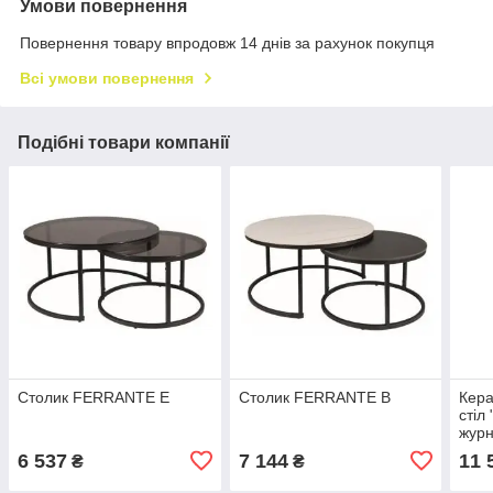
Умови повернення
Повернення товару впродовж 14 днів за рахунок покупця
Всі умови повернення
Подібні товари компанії
Столик FERRANTE Е
Столик FERRANTE B
Кера
стіл
журн
віта
6 537
7 144
11 
₴
₴
120/