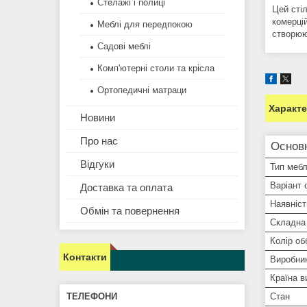
Стелажі і полиці
Цей стіл
комерці
Меблі для передпокою
створюю
Садові меблі
Комп'ютерні столи та крісла
Ортопедичні матраци
Характ
Новини
Про нас
Основ
Відгуки
Тип мебл
Варіант 
Доставка та оплата
Наявніст
Обмін та повернення
Складна 
Колір об
Контакти
Виробни
Країна в
Стан