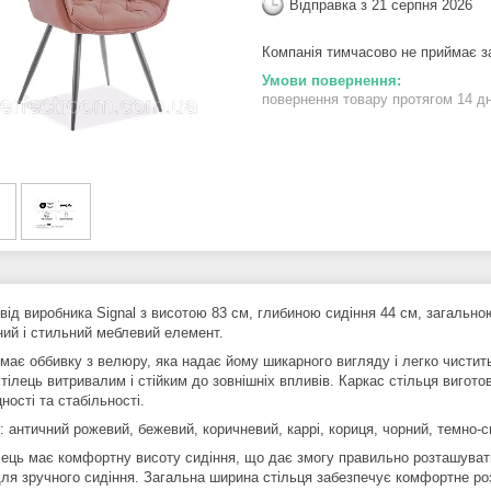
Відправка з 21 серпня 2026
Компанія тимчасово не приймає 
повернення товару протягом 14 д
від виробника Signal з висотою 83 см, глибиною сидіння 44 см, загально
ний і стильний меблевий елемент.
 має оббивку з велюру, яка надає йому шикарного вигляду і легко чистит
стілець витривалим і стійким до зовнішніх впливів. Каркас стільця виго
ності та стабільності.
 античний рожевий, бежевий, коричневий, каррі, кориця, чорний, темно-си
лець має комфортну висоту сидіння, що дає змогу правильно розташувати
ля зручного сидіння. Загальна ширина стільця забезпечує комфортне ро