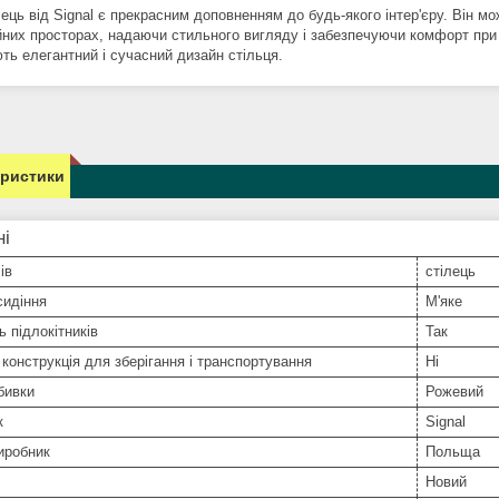
ець від Signal є прекрасним доповненням до будь-якого інтер'єру. Він м
йних просторах, надаючи стильного вигляду і забезпечуючи комфорт при 
ть елегантний і сучасний дизайн стільця.
еристики
ні
ів
стілець
сидіння
М'яке
ь підлокітників
Так
конструкція для зберігання і транспортування
Ні
бивки
Рожевий
к
Signal
иробник
Польща
Новий