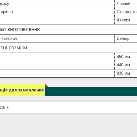
ркасу
Чорний
 крісла
Стандартне
4 ніжки
ал виготовлення
 матеріал
Велюр
тні розміри
450 мм
440 мм
830 мм
ція для замовлення
115 ₴