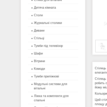
Дитяча кімната
Столи
Журнальні столики
Дивани
Стільці
Тумби під телевізор
Шафи
Вітрини
Стілець 
Комоди
елегант
Тумби приліжкові
Стілець
робить 
Модульні системи для
йому міц
вітальні
Кольори:
Ліжка та комплекти для
Цей сті
спальні
площу д