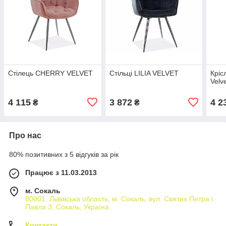
Стілець CHERRY VELVET
Стільці LILIA VELVET
Крiс
Velv
4 115
3 872
4 2
₴
₴
Про нас
80% позитивних з 5 відгуків за рік
Працює з 11.03.2013
м. Сокаль
80001, Львівська область, м. Сокаль, вул. Святих Петра і
Павла 3, Сокаль, Україна
Контакти