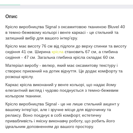
Опис
Крісло виробництва Signal з оксамитовою тканиною Bluvel 40
в темно-бежевому кольорі і венге каркасі - це стильний та
затишний вибір для вашого інтер'єру.
Крісло має висоту 76 см від підлоги до верху спинки та висоту
сидіння 41 см. Ширина
крісла
становить 67 см, а глибина
сидіння - 47 см. Загальна глибина крісла складає 60 см.
Матеріал виробу - велюр, який має оксамитову текстуру і
створює приємний на дотик відчуття. Це додає комфорту та
розкоші кріслу.
Каркас крісла виконаний у венге кольорі, що надає йому
елегантний вигляд і чудово поєднується з темно-бежевим
кольором тканини.
Крісло виробництва Signal - це не лише стильний акцент у
вашому інтер'єрі, але і зручне місце для відпочинку та
релаксу. Воно поєднує в собі комфорт, естетичну
привабливість і якісну виконавчу роботу, що робить його
ідеальним доповненням до вашого простору.