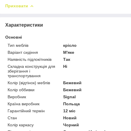
Приховати
Характеристики
Основні
Тип меблів
крісло
Варіант сидіння
М'яке
Наявність підлокітників
Так
Складна конструкція для
Ні
зберігання і
транспортування
Колір (відтінок) меблів
Бежевий
Колір оббивки
Бежевий
Виробник
Signal
Країна виробник
Польща
Гарантійний термін
12 міс
Стан
Новий
Колір каркасу
Чорний