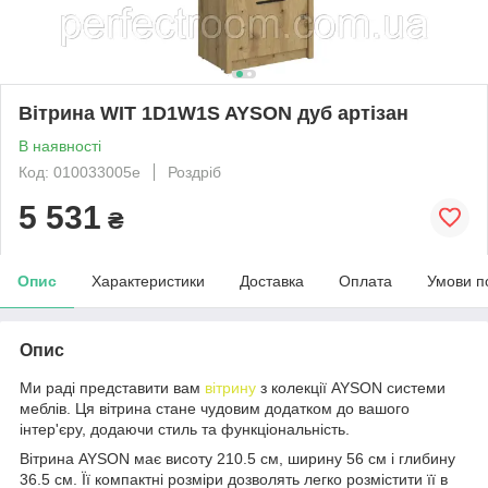
Вітрина WIT 1D1W1S AYSON дуб артізан
В наявності
Код: 010033005e
Роздріб
5 531
₴
Опис
Характеристики
Доставка
Оплата
Умови п
Опис
Ми раді представити вам
вітрину
з колекції AYSON системи
меблів. Ця вітрина стане чудовим додатком до вашого
інтер'єру, додаючи стиль та функціональність.
Вітрина AYSON має висоту 210.5 см, ширину 56 см і глибину
36.5 см. Її компактні розміри дозволять легко розмістити її в