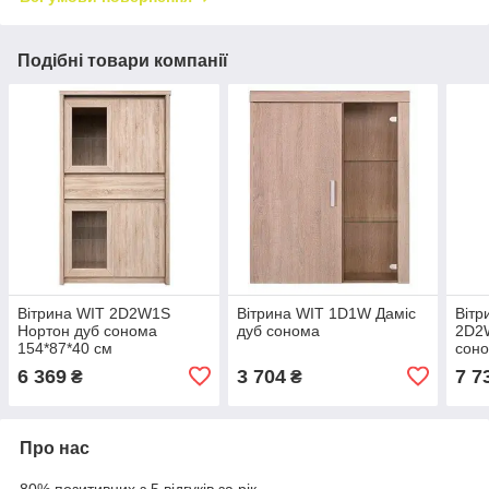
Подібні товари компанії
Вітрина WIT 2D2W1S
Вітрина WIT 1D1W Даміс
Вітр
Нортон дуб сонома
дуб сонома
2D2
154*87*40 см
соно
6 369
3 704
7 7
₴
₴
Про нас
80% позитивних з 5 відгуків за рік