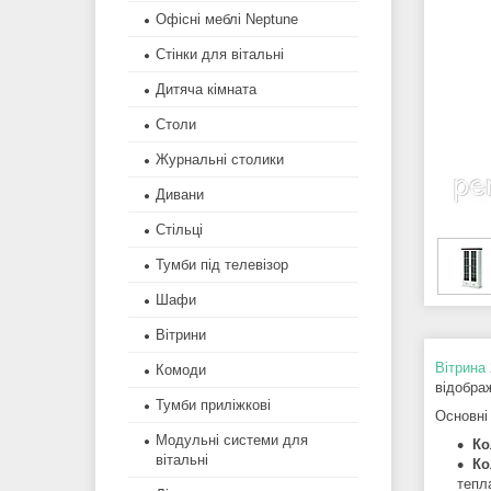
Офісні меблі Neptune
Стінки для вітальні
Дитяча кімната
Столи
Журнальні столики
Дивани
Стільці
Тумби під телевізор
Шафи
Вітрини
Вітрина
Комоди
відображ
Тумби приліжкові
Основні 
Модульні системи для
Ко
вітальні
Ко
тепл