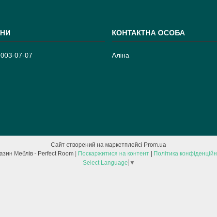
 003-07-07
Аліна
Сайт створений на маркетплейсі
Prom.ua
Магазин Меблів - Perfect Room |
Поскаржитися на контент
|
Політика конфіденційн
Select Language
▼