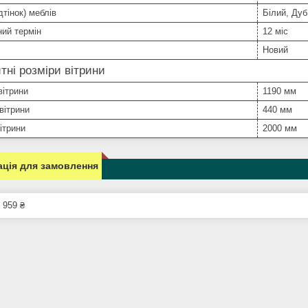
дтінок) меблів
Білий, Ду
ний термін
12 міс
Новий
тні розміри вітрини
вітрини
1190 мм
вітрини
440 мм
ітрини
2000 мм
ція для замовлення
 959 ₴