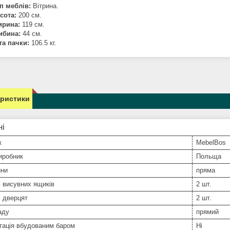
п меблів:
Вітрина.
сота:
200 см.
рина:
119 см.
ибина:
44 см.
га пачки:
106.5 кг.
еристики
ні
к
MebelBos
иробник
Польща
ини
пряма
ь висувних ящиків
2 шт.
ь дверцят
2 шт.
аду
прямий
тація вбудованим баром
Ні