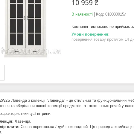
10 959 ₴
В наявності
Код:
010030015л
Компанія тимчасово не приймає 
повернення товару протягом 14 д
2W2S Лавенда з колекції "Лавенда" - це стильний та функціональний ме
ення та зберігання вашої колекції предметів, а також інших речей у вашом
характеристики цієї вітрини:
лекція:
Лавенда.
лір плити:
Сосна норвежська / дуб шоколадний. Ця природна комбінація 
а.