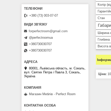
Колір (ві
Гарантій
+380 (73) 003-07-07
Стан
Габари
forperfectroom@gmail.com
Ширина 
@perfectroomua
Глибина 
+380730030707
Висота в
+380730030707
Інформа
80001, Львівська область, м. Сокаль,
вул. Святих Петра і Павла 3, Сокаль,
Ціна:
10
Україна
Магазин Меблів - Perfect Room