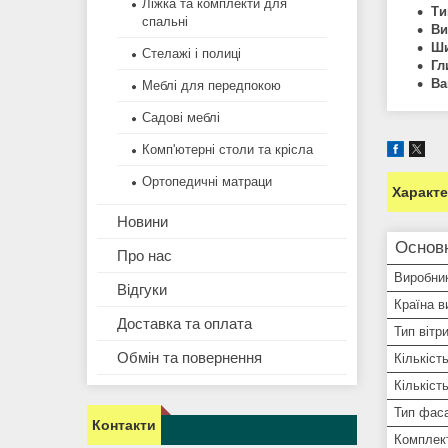
Ліжка та комплекти для
Ти
спальні
Ви
Ши
Стелажі і полиці
Гл
Ва
Меблі для передпокою
Садові меблі
Комп'ютерні столи та крісла
Ортопедичні матраци
Характ
Новини
Основ
Про нас
Виробни
Відгуки
Країна в
Доставка та оплата
Тип вітр
Обмін та повернення
Кількіст
Кількіст
Тип фас
Контакти
Комплек