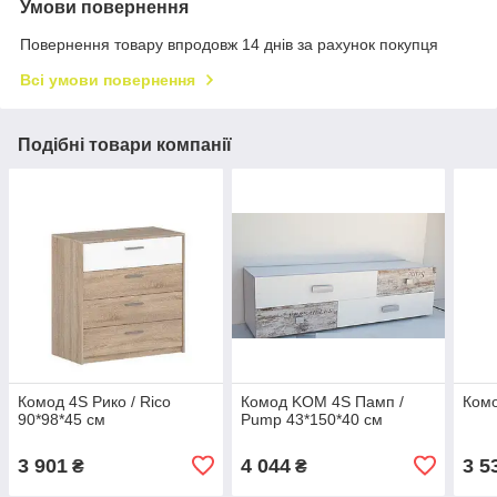
Умови повернення
Повернення товару впродовж 14 днів за рахунок покупця
Всі умови повернення
Подібні товари компанії
Комод 4S Рико / Rico
Комод KOM 4S Памп /
Комо
90*98*45 см
Pump 43*150*40 см
3 901
4 044
3 5
₴
₴