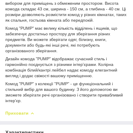
вибором для приміщень з обмеженим простором. Висота
комода складає 43 см, ширина - 150 см, а глибина - 40 см. Ці
розміри дозволяють розмістити комод у різних кімнатах, таких
як спальня, гостьова кімната або передпокій.
Комод "PUMP" має велику кількість відділень і ящиків, що
забезпечує достатньо простору для зберігання різних
предметів. Ви можете зберігати одяг, білизну, книги,
документи або будь-які інші речі, які потребують
організованого зберігання.
Дизайн комода "PUMP" відображає сучасний стиль і
гармонійно поєднується з різними інтер'єрами. Колірна
комбінація білий/кантрі лейбел надає комоду елегантний
вигляд і додає свіжості вашому приміщенню.
Комод "PUMP" з колекції "PUMP" - це функціональний і
стильний вибір для вашого будинку. З його допомогою ви
зможете зберігати речі організовано і створити привабливий
інтер'єр.
Приховати
Характеристики