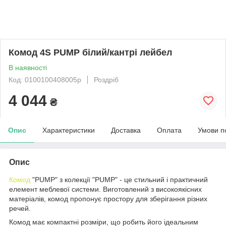
Комод 4S PUMP білий/кантрі лейбел
В наявності
Код: 0100100408005р
Роздріб
4 044
₴
Опис
Характеристики
Доставка
Оплата
Умови п
Опис
Комод
"PUMP" з колекції "PUMP" - це стильний і практичний
елемент меблевої системи. Виготовлений з високоякісних
матеріалів, комод пропонує простору для зберігання різних
речей.
Комод має компактні розміри, що робить його ідеальним