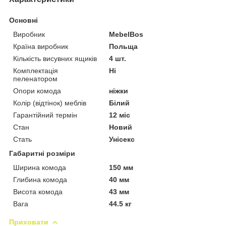
Основні
Виробник
MebelBos
Країна виробник
Польща
Кількість висувних ящиків
4 шт.
Комплектація
Ні
пеленатором
Опори комода
ніжки
Колір (відтінок) меблів
Білий
Гарантійний термін
12 міс
Стан
Новий
Стать
Унісекс
Габаритні розміри
Ширина комода
150 мм
Глибина комода
40 мм
Висота комода
43 мм
Вага
44.5 кг
Приховати