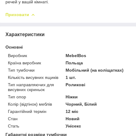
речей у вашій кімнаті.
Приховати
Характеристики
Основні
Виробник
MebelBos
Країна виробник
Польща
Тип тумбочки
Мобільний (на коліщатках)
Кількість висувних ящиків
1 шт.
Тип направляючих для
Роликові
висувних скриньок
Тип опор
Ніжки
Колір (відтінок) меблів
Чорний, Білий
Гарантійний термін
12 міс
Стан
Новий
Стать
Унісекс
Габаритні розміри тумбочки