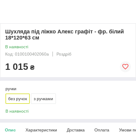
Шухляда під ліжко Алекс графіт - фр. білий
18*120*63 см
В наявності
Код: 0100100402060а
Роздріб
1 015
₴
ручки
без ручок
з ручками
В наявності
Опис
Характеристики
Доставка
Оплата
Умови п