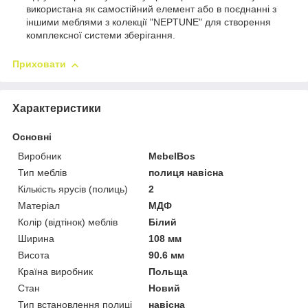
використана як самостійний елемент або в поєднанні з
іншими меблями з колекції "NEPTUNE" для створення
комплексної системи зберігання.
Приховати
Характеристики
Основні
Виробник
MebelBos
Тип меблів
полиця навісна
Кількість ярусів (полиць)
2
Матеріал
МДФ
Колір (відтінок) меблів
Білий
Ширина
108 мм
Висота
90.6 мм
Країна виробник
Польща
Стан
Новий
Тип встановлення полиці
навісна