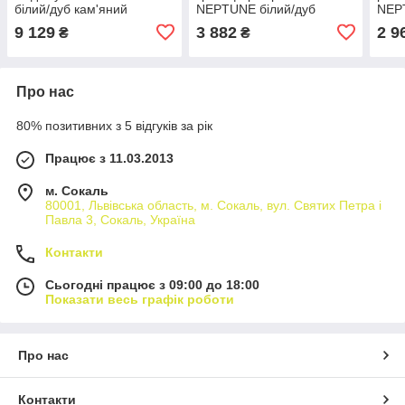
білий/дуб кам'яний
NEPTUNE білий/дуб
NEP
Стелаж для книг і речей
кам'яний Тумбочка офісна
кам'
9 129
3 882
2 9
₴
₴
для документів і зошитів
стол
Про нас
80% позитивних з 5 відгуків за рік
Працює з 11.03.2013
м. Сокаль
80001, Львівська область, м. Сокаль, вул. Святих Петра і
Павла 3, Сокаль, Україна
Контакти
Сьогодні працює з 09:00 до 18:00
Показати весь графік роботи
Про нас
Контакти