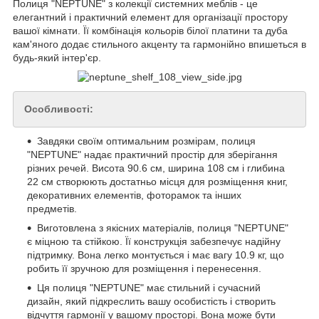
Полиця "NEPTUNE" з колекції системних меблів - це
елегантний і практичний елемент для організації простору
вашої кімнати. Її комбінація кольорів білої платини та дуба
кам'яного додає стильного акценту та гармонійно впишеться в
будь-який інтер'єр.
Особливості:
Завдяки своїм оптимальним розмірам, полиця
"NEPTUNE" надає практичний простір для зберігання
різних речей. Висота 90.6 см, ширина 108 см і глибина
22 см створюють достатньо місця для розміщення книг,
декоративних елементів, фоторамок та інших
предметів.
Виготовлена з якісних матеріалів, полиця "NEPTUNE"
є міцною та стійкою. Її конструкція забезпечує надійну
підтримку. Вона легко монтується і має вагу 10.9 кг, що
робить її зручною для розміщення і перенесення.
Ця полиця "NEPTUNE" має стильний і сучасний
дизайн, який підкреслить вашу особистість і створить
відчуття гармонії у вашому просторі. Вона може бути