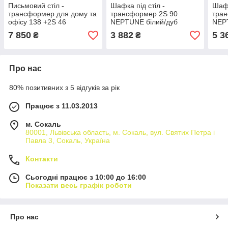
Письмовий стіл -
Шафка під стіл -
Шафк
трансформер для дому та
трансформер 2S 90
тра
офісу 138 +2S 46
NEPTUNE білий/дуб
NEP
NEPTUNE MebelBos білий/
кам'яний Тумбочка офісна
кам'
7 850
3 882
5 3
₴
₴
дуб кам'яний 78х150х60
для документів і зошитів
для 
см.
Про нас
80% позитивних з 5 відгуків за рік
Працює з 11.03.2013
м. Сокаль
80001, Львівська область, м. Сокаль, вул. Святих Петра і
Павла 3, Сокаль, Україна
Контакти
Сьогодні працює з 10:00 до 16:00
Показати весь графік роботи
Про нас