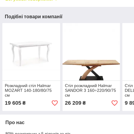
Подібні товари компанії
Розкладний стіл Halmar
Стіл розкладний Halmar
Стіл
MOZART 140-180/80/75
SANDOR 3 160÷220/90/75
DEL
см
см
см
19 605
26 209
9 8
₴
₴
Про нас
80% позитивних з 5 відгуків за рік