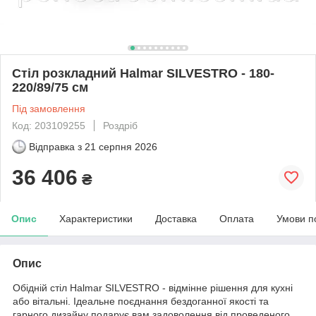
Стіл розкладний Halmar SILVESTRO - 180-
220/89/75 см
Під замовлення
Код: 203109255
Роздріб
Відправка з
21 серпня 2026
36 406
₴
Опис
Характеристики
Доставка
Оплата
Умови п
Опис
Обідній стіл Halmar SILVESTRO - відмінне рішення для кухні
або вітальні. Ідеальне поєднання бездоганної якості та
гарного дизайну подарує вам задоволення від проведеного