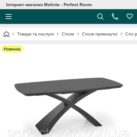
Інтернет-магазин Меблів - Perfect Room
Товари та послуги
Столи
Столи прямокутні
Стіл 
Новинка