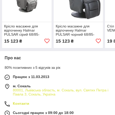
Крісло масажне для
Крісло масажне для
Стіл
відпочинку Halmar
відпочинку Halmar
VEN
PULSAR сірий 68/85-
PULSAR чорний 68/85-
135/106-85 см
135/106-85 см
15 123
15 123
19 
₴
₴
Про нас
80% позитивних з 5 відгуків за рік
Працює з 11.03.2013
м. Сокаль
80001, Львівська область, м. Сокаль, вул. Святих Петра і
Павла 3, Сокаль, Україна
Контакти
Сьогодні працює з 09:00 до 18:00