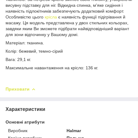
висувну підставку для ніг. Відкидна спинка, м'яке сидіння і
наявність підлокітників забезпечують додатковий комфорт.
Особливістю цього
крісла
є наявність функції підігрівання й
масажу. Ця модель представлена у двох стильних кольорах,
завдяки яким Ви зможете підібрати найвідповідніший варіант
для зони відпочинку у Вашому домі.
Матеріал: тканина.
Колір: бежевий, темно-сірий
Вага: 29,1 кг.
Максимальне навантаження на крісло: 136 кг.
Приховати
Характеристики
Основні атрибути
Виробник
Halmar
Країна виробник
Польща