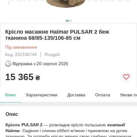
Крісло масажне Halmar PULSAR 2 беж
тканина 68/85-135/106-85 см
Під замовлення
Код: 202106746
Роздріб
Відправка з
20 серпня 2026
15 365
₴
Опис
Характеристики
Доставка
Оплата
Умови п
Опис
Крісло PULSAR 2
— розкладне крісло польською
компанії
Halmar
. Сидіння і спинка оббиті м'якою і приємною на дотик
тканиною. За потреби крісло змінює свою глибину, утворюючи