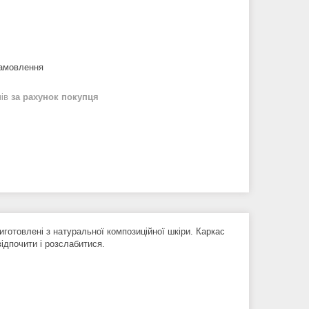
замовлення
нів
за рахунок покупця
виготовлені з натуральної композиційної шкіри. Каркас
дпочити і розслабитися.