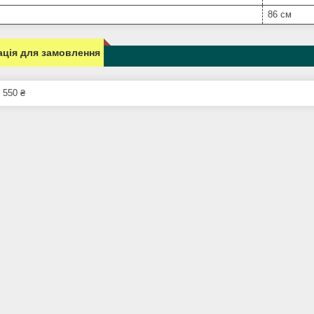
86 см
ція для замовлення
 550 ₴