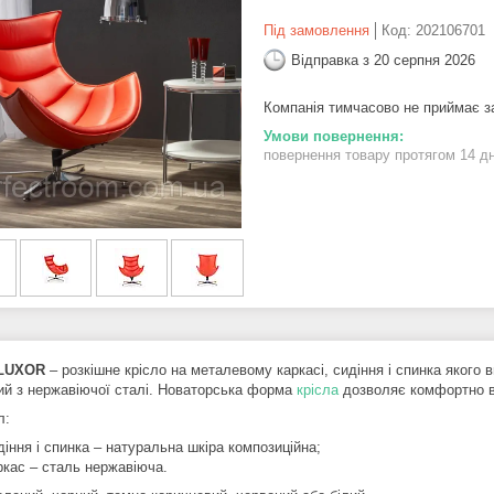
Під замовлення
Код:
202106701
Відправка з 20 серпня 2026
Компанія тимчасово не приймає 
повернення товару протягом 14 д
 LUXOR
– розкішне крісло на металевому каркасі, сидіння і спинка якого 
ий з нержавіючої сталі. Новаторська форма
крісла
дозволяє комфортно ві
л:
діння і спинка – натуральна шкіра композиційна;
ркас – сталь нержавіюча.