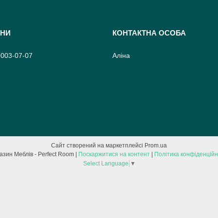
 003-07-07
Аліна
Сайт створений на маркетплейсі
Prom.ua
Магазин Меблів - Perfect Room |
Поскаржитися на контент
|
Політика конфіденційн
Select Language
▼