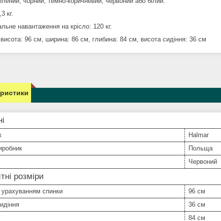
елений, чорний, темно-коричневий, червоний або білий.
3 кг.
льне навантаження на крісло: 120 кг.
 висота: 96 см, ширина: 86 см, глибина: 84 см, висота сидіння: 36 см
еристики
ні
к
Halmar
иробник
Польща
Червоний
тні розміри
 урахуванням спинки
96 см
идіння
36 см
84 см