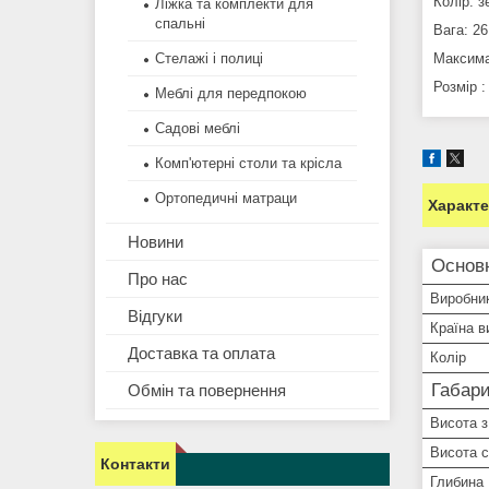
Колір: з
Ліжка та комплекти для
спальні
Вага: 26,
Стелажі і полиці
Максима
Розмір :
Меблі для передпокою
Садові меблі
Комп'ютерні столи та крісла
Ортопедичні матраци
Характ
Новини
Основ
Про нас
Виробни
Відгуки
Країна в
Доставка та оплата
Колір
Габари
Обмін та повернення
Висота з
Висота с
Контакти
Глибина