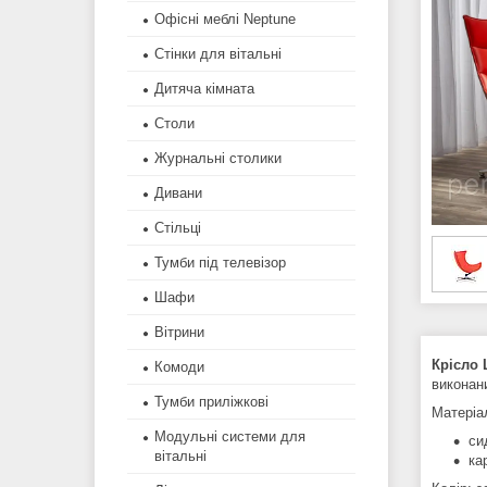
Офісні меблі Neptune
Стінки для вітальні
Дитяча кімната
Столи
Журнальні столики
Дивани
Стільці
Тумби під телевізор
Шафи
Вітрини
Крісло
Комоди
виконан
Тумби приліжкові
Матеріа
Модульні системи для
си
вітальні
ка