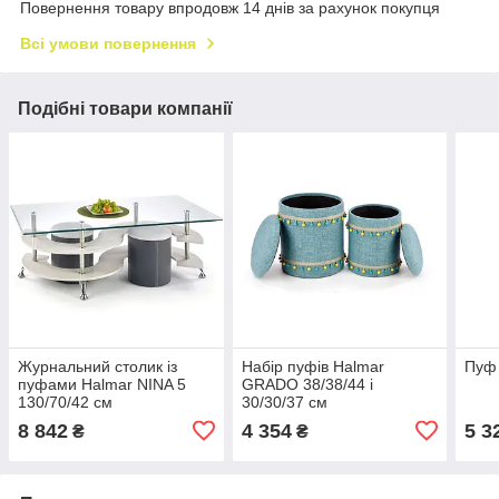
Повернення товару впродовж 14 днів за рахунок покупця
Всі умови повернення
Подібні товари компанії
Журнальний столик із
Набір пуфів Halmar
Пуф 
пуфами Halmar NINA 5
GRADO 38/38/44 і
130/70/42 см
30/30/37 см
8 842
4 354
5 3
₴
₴