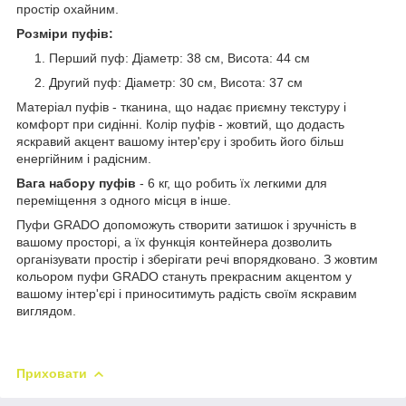
простір охайним.
Розміри пуфів:
Перший пуф: Діаметр: 38 см, Висота: 44 см
Другий пуф: Діаметр: 30 см, Висота: 37 см
Матеріал пуфів - тканина, що надає приємну текстуру і
комфорт при сидінні. Колір пуфів - жовтий, що додасть
яскравий акцент вашому інтер'єру і зробить його більш
енергійним і радісним.
Вага набору пуфів
- 6 кг, що робить їх легкими для
переміщення з одного місця в інше.
Пуфи GRADO допоможуть створити затишок і зручність в
вашому просторі, а їх функція контейнера дозволить
організувати простір і зберігати речі впорядковано. З жовтим
кольором пуфи GRADO стануть прекрасним акцентом у
вашому інтер'єрі і приноситимуть радість своїм яскравим
виглядом.
Приховати