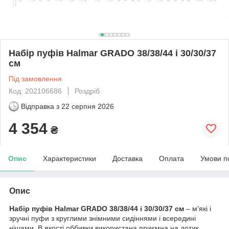
Набір пуфів Halmar GRADO 38/38/44 і 30/30/37
см
Під замовлення
Код: 202106686
Роздріб
Відправка з
22 серпня 2026
4 354
₴
Опис
Характеристики
Доставка
Оплата
Умови п
Опис
Набір пуфів Halmar GRADO 38/38/44 і 30/30/37 см
– м'які і
зручні пуфи з круглими знімними сидіннями і всередині
нішами. В якості оббивки використана приємна на дотик