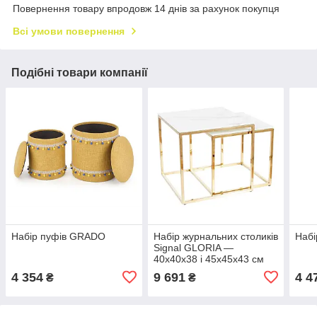
Повернення товару впродовж 14 днів за рахунок покупця
Всі умови повернення
Подібні товари компанії
Набір пуфів GRADO
Набір журнальних столиків
Набі
Signal GLORIA —
40x40x38 і 45x45x43 см
4 354
9 691
4 4
₴
₴