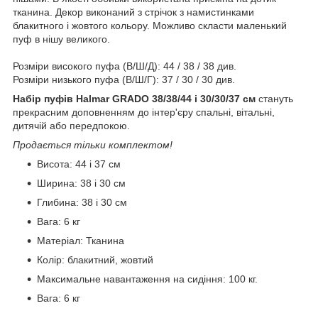
тканина. Декор виконаний з стрічок з намистинками
блакитного і жовтого кольору. Можливо скласти маленький
пуф в нішу великого.
Розміри високого пуфа (В/Ш/Д): 44 / 38 / 38 див.
Розміри низького пуфа (В/Ш/Г): 37 / 30 / 30 див.
Набір пуфів Halmar GRADO 38/38/44 і 30/30/37 см
стануть
прекрасним доповненням до інтер'єру спальні, вітальні,
дитячій або передпокою.
Продається тільки комплектом!
Висота: 44 і 37 см
Ширина: 38 і 30 см
Глибина: 38 і 30 см
Вага: 6 кг
Матеріал: Тканина
Колір: блакитний, жовтий
Максимальне навантаження на сидіння: 100 кг.
Вага: 6 кг