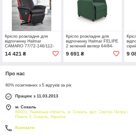
Крісло розкладне для
Крісло розкладне для
Кріс
відпочинку Halmar
відпочинку Halmar FELIPE
відп
CAMARO 77/72-146/112-
2 зелений велюр 64/84-
сіри
86/45 см
135/103-76/48 см
см
14 421
9 691
9 0
₴
₴
Про нас
80% позитивних з 5 відгуків за рік
Працює з 11.03.2013
м. Сокаль
80001, Львівська область, м. Сокаль, вул. Святих Петра і
Павла 3, Сокаль, Україна
Контакти