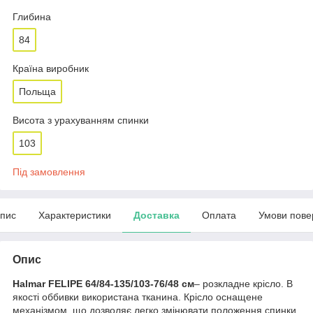
Глибина
84
Країна виробник
Польща
Висота з урахуванням спинки
103
Під замовлення
пис
Характеристики
Доставка
Оплата
Умови пове
Опис
Halmar FELIPE 64/84-135/103-76/48 см
– розкладне крісло. В
якості оббивки використана тканина. Крісло оснащене
механізмом, що дозволяє легко змінювати положення спинки