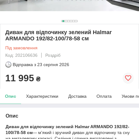
Диван для відпочинку зелений Halmar
ARMANDO 192/82-100/78-58 см
Під замовлення
Код: 202106636
Роздріб
Відправка з
23 серпня 2026
11 995
₴
Опис
Характеристики
Доставка
Оплата
Умови п
Опис
Диван для відпочинку зелений Halmar ARMANDO 192/82-
100/78-58 см
— м'який і зручний диван для відпочинку та сну
на металевому каркасі. Сидіння і спинка виготовлені з