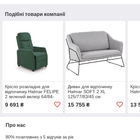
Подібні товари компанії
Крісло розкладне для
Диван для відпочинку
Кріс
відпочинку Halmar FELIPE
Halmar SOFT 2 XL
Hal
2 зелений велюр 64/84-
125/77/83/45 см
135/103-76/48 см
9 691
15 755
13 
₴
₴
Про нас
80% позитивних з 5 відгуків за рік