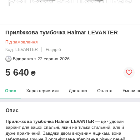
Приліжкова тумбочка Halmar LEVANTER
Під замовлення
Код: LEVANTER
Роздріб
Відправка з
22 серпня 2026
5 640
₴
Опис
Характеристики
Доставка
Оплата
Умови п
Опис
Приліжкова тумбочка Halmar LEVANTER
— це чудовий
варіант для вашої спальні, який не тільки стильний, але й
дуже практичний. Завдяки двом висувним ящикам, вона
забезпечує зручне й організоване зберігання різних речей,