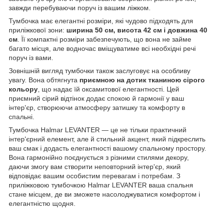
завжди перебуваючи поруч із вашим ліжком.
Тумбочка має елегантні розміри, які чудово підходять для
приліжкової зони:
ширина 50 см, висота 42 см і довжина 40
см
. Її компактні розміри забезпечують, що вона не займе
багато місця, але водночас вміщуватиме всі необхідні речі
поруч із вами.
Зовнішній вигляд тумбочки також заслуговує на особливу
увагу. Вона обтягнута
приємною на дотик тканиною сірого
кольору
, що надає їй оксамитової елегантності. Цей
приємний сірий відтінок додає спокою й гармонії у ваш
інтер'єр, створюючи атмосферу затишку та комфорту в
спальні.
Тумбочка Halmar LEVANTER — це не тільки практичний
інтер'єрний елемент, але й стильний акцент, який підкреслить
ваш смак і додасть елегантності вашому спальному простору.
Вона гармонійно поєднується з різними стилями декору,
даючи змогу вам створити неповторний інтер'єр, який
відповідає вашим особистим перевагам і потребам. З
приліжковою тумбочкою Halmar LEVANTER ваша спальня
стане місцем, де ви зможете насолоджуватися комфортом і
елегантністю щодня.