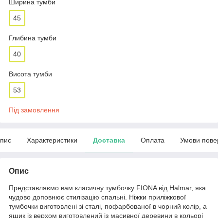
Ширина тумби
45
Глибина тумби
40
Висота тумби
53
Під замовлення
пис
Характеристики
Доставка
Оплата
Умови пове
Опис
Представляємо вам класичну тумбочку FIONA від Halmar, яка
чудово доповнює стилізацію спальні. Ніжки приліжкової
тумбочки виготовлені зі сталі, пофарбованої в чорний колір, а
ящик із верхом виготовлений із масивної деревини в кольорі