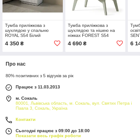
Тумба приліжкова з
Тумба приліжкова з
Тумб
шухлядою у спальню
шухлядою та нішею на
осві
ROYAL S54 Білий
ніжках FOREST S54
SEN
Евкаліпт / сканді ялинка
Чорн
4 350
4 690
6 1
₴
₴
Про нас
80% позитивних з 5 відгуків за рік
Працює з 11.03.2013
м. Сокаль
80001, Львівська область, м. Сокаль, вул. Святих Петра і
Павла 3, Сокаль, Україна
Контакти
Сьогодні працює з 09:00 до 18:00
Показати весь графік роботи