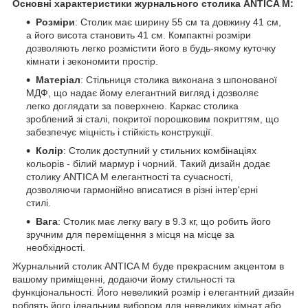
Основні характеристики журнального столика ANTICA M:
Розміри
: Столик має ширину 55 см та довжину 41 см,
а його висота становить 41 см. Компактні розміри
дозволяють легко розмістити його в будь-якому куточку
кімнати і зекономити простір.
Матеріал
: Стільниця столика виконана з шпонованої
МДФ, що надає йому елегантний вигляд і дозволяє
легко доглядати за поверхнею. Каркас столика
зроблений зі сталі, покритої порошковим покриттям, що
забезпечує міцність і стійкість конструкції.
Колір
: Столик доступний у стильних комбінаціях
кольорів - білий мармур і чорний. Такий дизайн додає
столику ANTICA M елегантності та сучасності,
дозволяючи гармонійно вписатися в різні інтер'єрні
стилі.
Вага
: Столик має легку вагу в 9.3 кг, що робить його
зручним для переміщення з місця на місце за
необхідності.
Журнальний столик ANTICA M буде прекрасним акцентом в
вашому приміщенні, додаючи йому стильності та
функціональності. Його невеликий розмір і елегантний дизайн
роблять його ідеальним вибором для невеликих кімнат або