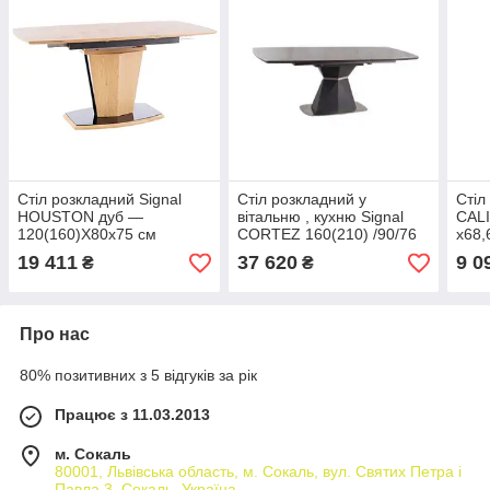
Стіл розкладний Signal
Стіл розкладний у
Стіл
HOUSTON дуб —
вітальню , кухню Signal
CALI
120(160)X80x75 см
CORTEZ 160(210) /90/76
x68,
см
19 411
37 620
9 0
₴
₴
Про нас
80% позитивних з 5 відгуків за рік
Працює з 11.03.2013
м. Сокаль
80001, Львівська область, м. Сокаль, вул. Святих Петра і
Павла 3, Сокаль, Україна