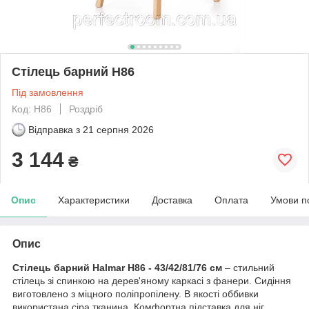
Стілець барний H86
Під замовлення
Код: H86
Роздріб
Відправка з
21 серпня 2026
3 144
₴
Опис
Характеристики
Доставка
Оплата
Умови п
Опис
Стілець барний Halmar H86 - 43/42/81/76 см
– стильний
стілець зі спинкою на дерев'яному каркасі з фанери. Сидіння
виготовлено з міцного поліпропілену. В якості оббивки
використана сіра тканина. Комфортна підставка для ніг