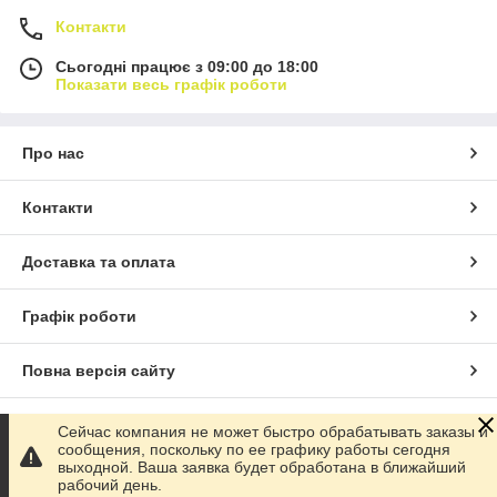
Контакти
Сьогодні працює з 09:00 до 18:00
Показати весь графік роботи
Про нас
Контакти
Доставка та оплата
Графік роботи
Повна версія сайту
Сайт створено на маркетплейсі
Prom.ua
Сейчас компания не может быстро обрабатывать заказы и
сообщения, поскольку по ее графику работы сегодня
выходной. Ваша заявка будет обработана в ближайший
Політика конфіденційності
рабочий день.