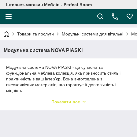
Інтернет-магазин Меблів - Perfect Room
Товари та послуги
Модульні системи для вітальні
Мо
Модульна система NOVA PIASKI
Модульна система NOVA PIASKI - це сучасна та
функціональна меблева колекція, яка привносить стиль і
практичність в ваш інтер'єр. Вона виготовлена з
високоякісних матеріалів, що гарантує її довговічність і
міцність.
NOVA PIASKI пропонує безліч модульних елементів, які
Показати все
можна комбінувати і змінювати за власним бажанням. Це
дозволяє створити індивідуальну композицію, яка відповідає
вашим потребам і розміру простору.
Колекція NOVA PIASKI має сучасний дизайн і нейтральний
колір - пісочний відтінок, що дозволяє легко вписатися в будь-
який інтер'єр і стиль оформлення. Меблі з цієї колекції