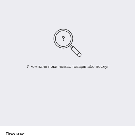
створять гармонійну атмосферу в вашому просторі і
додадуть йому естетичної привабливості.
Модульна система NOVA PIASKI пропонує різноманітні
шафи, полиці, тумби та інші елементи, які дозволяють
зберігати ваші речі організовано і ефективно. Вона ідеально
підходить для використання в спальні, вітальні або кабінеті,
надаючи вам багатофункціональність і зручність.
З модульною системою NOVA PIASKI ви можете створити
ідеальне меблеве рішення, яке відповідає вашим потребам і
стилю. Насолоджуйтеся комфортом і елегантністю з цією
У компанії поки немає товарів або послуг
чудовою колекцією від виробника Signal.
Про нас